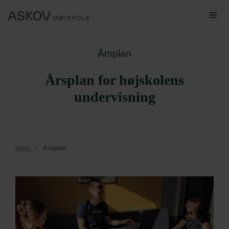
Hop
Me
til
indhold
Årsplan
Årsplan for højskolens
undervisning
Hjem
/
Årsplan