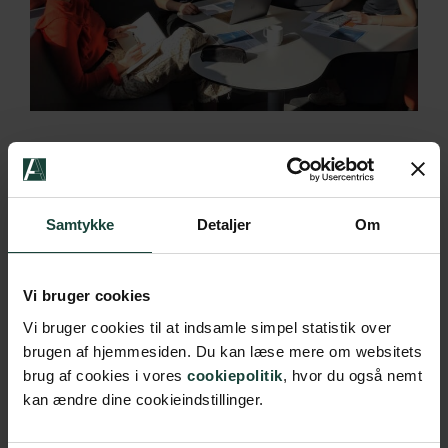
For hvert skoleår skal en højskole udarbejde en
årsplan.
Samtykke
Detaljer
Om
I linket herunder kan du se Askov Højskoles årsplan
Vi bruger cookies
Årsplan 2025-2026
Vi bruger cookies til at indsamle simpel statistik over
Årsplan 2025-2026 (ændringsskema nummer 01)
brugen af hjemmesiden. Du kan læse mere om websitets
brug af cookies i vores
cookiepolitik
, hvor du også nemt
Årsplan for 2026-2027
kan ændre dine cookieindstillinger.