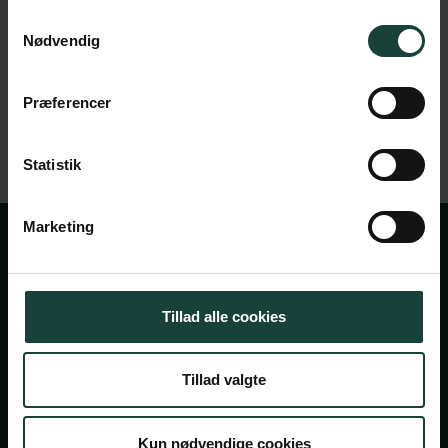
Samtykkevalg
Læs mere om højskolen
Nødvendig
Præferencer
Statistik
Marketing
Tillad alle cookies
Tillad valgte
Handelsbetingelser
Privatlivsbetingelser
Kun nødvendige cookies