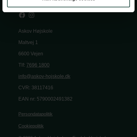
Cookiepolitik
Facebook
Instagram
Askov Højskole
Maltvej 1
6600 Vejen
Tlf:
7696 1800
info@askov-hojskole.dk
CVR: 38117416
EAN nr: 5790002491382
Persondatapolitik
Cookiepolitik