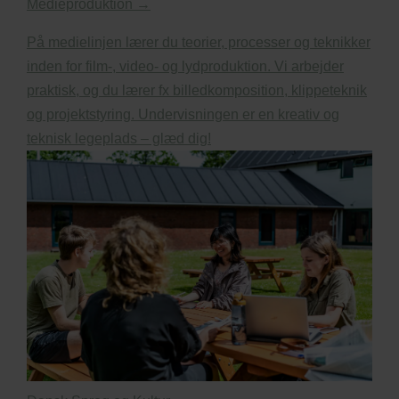
Medieproduktion →
På medielinjen lærer du teorier, processer og teknikker
inden for film-, video- og lydproduktion. Vi arbejder
praktisk, og du lærer fx billedkomposition, klippeteknik
og projektstyring. Undervisningen er en kreativ og
teknisk legeplads – glæd dig!