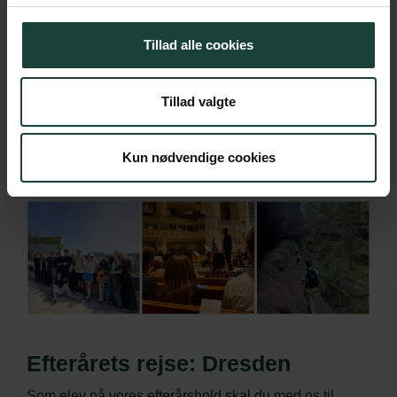
derude i naturen forstår man, hvad Færøerne er for et
land.
Tillad alle cookies
Rejsen til Færøerne er en del af højskoleopholdende
på 24 og 16 uger i foråret – og en del af prisen.
Tillad valgte
Vælger du et højskoleophold på 14 uger rejser du
hjem inden højskoleturen.
Kun nødvendige cookies
Efterårets rejse: Dresden
Som elev på vores efterårshold skal du med os til