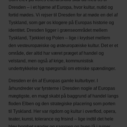
Dresden – i et hjørne af Europa, hvor kultur, nutid og
fortid mødes. Vi rejser til Dresden for at møde en del af
Tyskland, som gør os klogere på Europas historie og
identitet. Dresden ligger i grænseområdet mellem
Tyskland, Tjekkiet og Polen – lige i krydset mellem
den vesteuropæiske og østeuropæiske kultur. Det er et
område, der altid har været præget af handel og
velstand, men også af krige, kommunistisk
undertrykkelse og spørgsmål om etniske spændinger.
Dresden er én af Europas gamle kulturbyer. I
århundreder var fyrsterne i Dresden nogle af Europas
mægtigste, en magt skabt på baggrund af handel langs
floden Elben og den strategiske placering som porten
til Tyskland. Her var rigdom og kultur i overflod, opera,
teater, kunst, tolerance og frisind – lige indtil det hele
blev bombet sønder og sammen og byen lå i ruiner