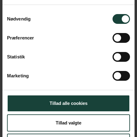
Samtykkevalg
Mail: lj@askov-hojskole.dk
Nødvendig
Tlf.: 7696 1803
Præferencer
Statistik
Marketing
Korte kurser – ugekurser
Vi har korte kurser året rundt, som
Tillad alle cookies
giver dig indblik i udvalgte temaer.
Se kursuskalender
Tillad valgte