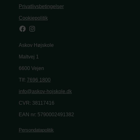
Privatlivsbetingelser
Cookiepolitik
Facebook
Instagram
Askov Højskole
Maltvej 1
6600 Vejen
Tlf:
7696 1800
info@askov-hojskole.dk
CVR: 38117416
EAN nr: 5790002491382
Persondatapolitik