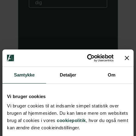
dig
Samtykke
Detaljer
Om
Har du spørgsmål eller
brug for hjælp?
Vi bruger cookies
Vi bruger cookies til at indsamle simpel statistik over
Hvis du er i tvivl om noget, som
brugen af hjemmesiden. Du kan læse mere om websitets
omhandler vores korte kurser eller
brug af cookies i vores
cookiepolitik
, hvor du også nemt
arrangementer, kan du kontakte
kan ændre dine cookieindstillinger.
Lisbeth på: