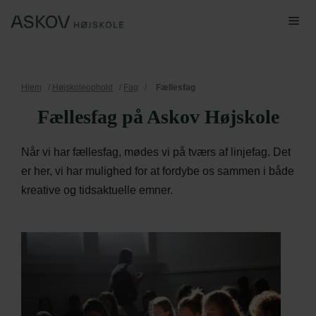
Hop
Me
til
indhold
Hjem
/
Højskoleophold
/
Fag
/
Fællesfag
Fællesfag på Askov Højskole
Når vi har fællesfag, mødes vi på tværs af linjefag. Det
er her, vi har mulighed for at fordybe os sammen i både
kreative og tidsaktuelle emner.