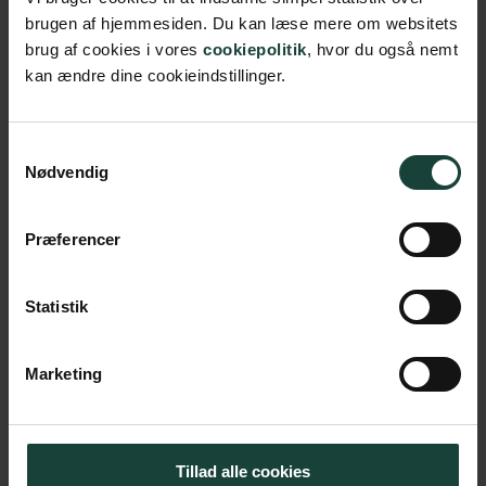
brugen af hjemmesiden. Du kan læse mere om websitets
verden, du lever i. Velkommen til Krop og Ånd – et
brug af cookies i vores
cookiepolitik
, hvor du også nemt
rum, hvor du kan vokse både fysisk og åndeligt.
kan ændre dine cookieindstillinger.
Samtykkevalg
Nødvendig
“Alle lærere har været vidt forskellige, men de har
“Je
alle sammen fået os elever til at føle os trygge, hørt
og
og set”.
Præferencer
Mathilde Gravenslund Bern
Elev i foråret 2022
Statistik
Marketing
Tillad alle cookies
Spørgsmål og svar