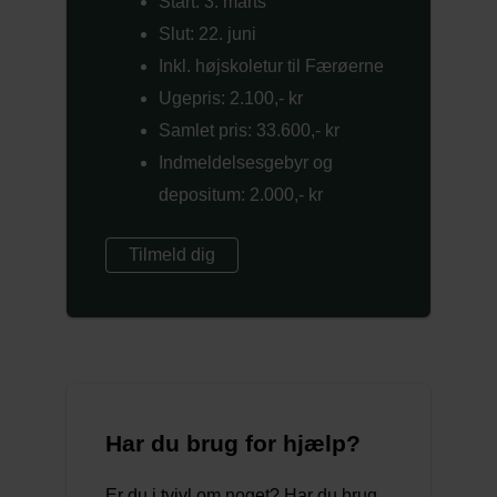
Start: 3. marts
Slut: 22. juni
Inkl. højskoletur til Færøerne
Ugepris: 2.100,- kr
Samlet pris: 33.600,- kr
Indmeldelsesgebyr og
depositum: 2.000,- kr
Tilmeld dig
Har du brug for hjælp?
Er du i tvivl om noget? Har du brug