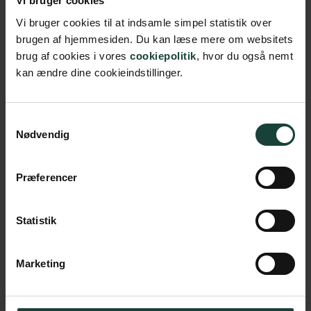
Vi bruger cookies
Start: 24. februar
Vi bruger cookies til at indsamle simpel statistik over
Slut: 24. marts
brugen af hjemmesiden. Du kan læse mere om websitets
Ugepris: 2.600,- kr
brug af cookies i vores
cookiepolitik
, hvor du også nemt
Samlet pris: 10.400,- kr
kan ændre dine cookieindstillinger.
Indmeldelsesgebyr og
depositum: 2.000,- kr
Samtykkevalg
Nødvendig
Tilmeld dig
Præferencer
Statistik
Marketing
Interesseret i korte
kurser eller
arrangementer?