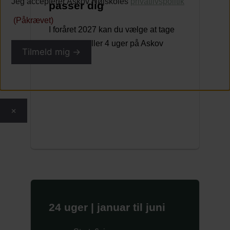
Jeg accepterer Askov Højskoles
privatlivspolitik
passer dig
(Påkrævet)
I foråret 2027 kan du vælge at tage
24, 16, 14 eller 4 uger på Askov
Tilmeld mig →
Højskole.
×
24 uger | januar til juni