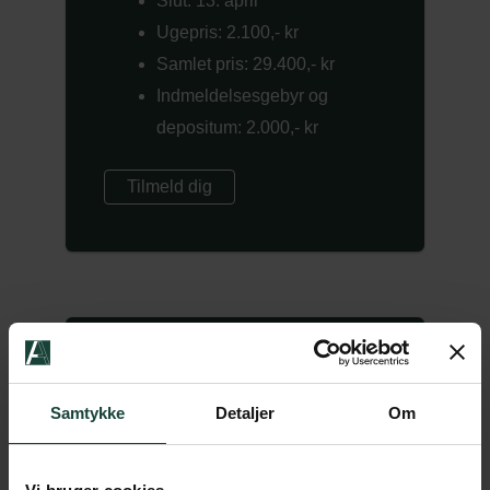
Slut: 13. april
Ugepris: 2.100,- kr
Samlet pris: 29.400,- kr
Indmeldelsesgebyr og
depositum: 2.000,- kr
Tilmeld dig
4 uger | Bliv journalist
Samtykke
Detaljer
Om
Bliv klar til prøverne på DMJX og
SDU.