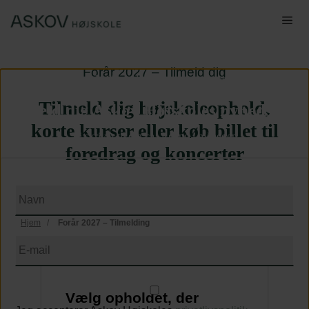
Hop
Me
til
indhold
Forår 2027 – Tilmeld dig
Skal vi holde dig opdateret om vores korte kurser?
Tilmeld dig højskoleophold,
Tilmeld dig Askov Højskoles nyhedsbrev
korte kurser eller køb billet til
Vi skriver til dig ca. 1 gang i måneden
foredrag og koncerter
Navn
(Påkrævet)
Hjem
/
Forår 2027 – Tilmelding
E-
mail
(Påkrævet)
Vilkår
Vælg opholdet, der
&
betingelser
(Påkrævet)