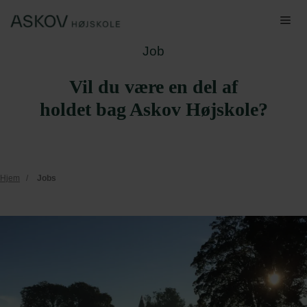
Hop
Me
til
indhold
Job
Vil du være en del af
holdet bag Askov Højskole?
Hjem
/
Jobs