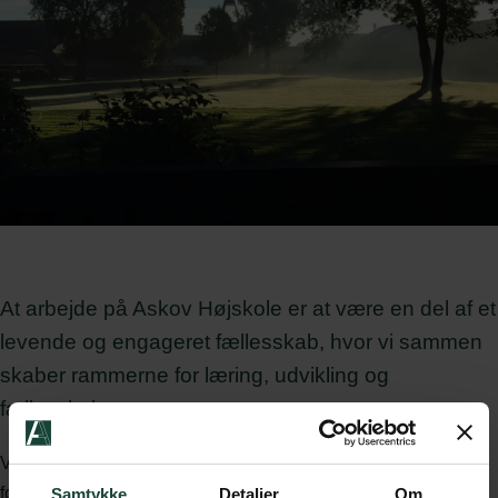
At arbejde på Askov Højskole er at være en del af et
levende og engageret fællesskab, hvor vi sammen
skaber rammerne for læring, udvikling og
fællesskab.
Vores arbejde bygger på højskolens værdigrundlag, hvor vi
forbinder fortid, nutid og fremtid. Her betyder traditioner noget,
Samtykke
Detaljer
Om