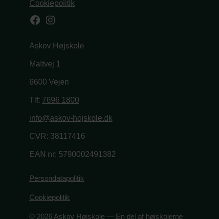
Cookiepolitik
Facebook
Instagram
Askov Højskole
Maltvej 1
6600 Vejen
Tlf:
7696 1800
info@askov-hojskole.dk
CVR: 38117416
EAN nr: 5790002491382
Persondatapolitik
Cookiepolitik
© 2026 Askov Højskole — En del af højskolerne