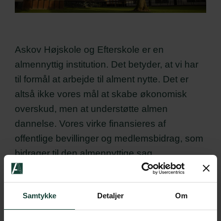
Askov Højskole og Efterskole er en
almennyttig institution. Det betyder, at vi har
til formål at arbejde til alment nytte. Det er
altså ikke vores mål at skabe økonomisk
overskud, men at understøtte almen
dannelse. Vores virke finansieres af
offentlige bevillinger og medlemsbidrag, som
bidrager til den almennyttige sag.
Som almennyttig institution kan vi søge
momskompensation. I sidste ende betyder det meget
Samtykke
Detaljer
Om
mere højskole for pengene.