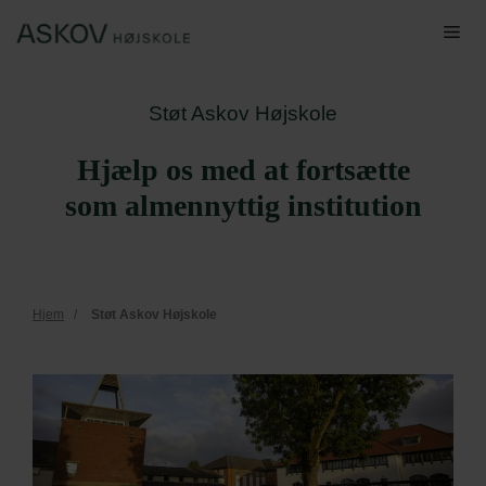
Hop
Me
til
indhold
Støt Askov Højskole
Hjælp os med at fortsætte
som almennyttig institution
Hjem
/
Støt Askov Højskole