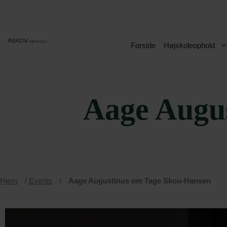
Hop
til
indhold
Forside
Højskoleophold
Aage Augu
Hjem
/
Events
/
Aage Augustinus om Tage Skou-Hansen