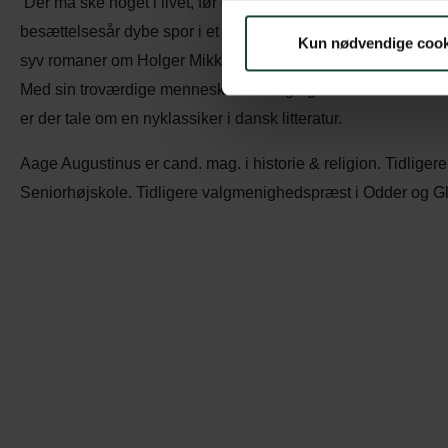
‘Der må ske noget i livet, før der kan ske noget i kunsten’. I
besættelsesår dybe spor i et omfattende forfatterskab, hvor h
Kun nødvendige cook
syv romaner om Holger Mikkelsen tager Tage Skou-Hansen liv
Med sin troværdige menneskeskildring og sit realistiske tidsb
er der tale om en nyklassiker i dansk litteratur.
Aage Augustinus er cand. mag. i historie & religion. Tidlige
Seniorhøjskole. Tidligere valgmenighedspræst i Odder og G