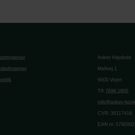
betingelser
Askov Højskole
vsbetingelser
Maltvej 1
olitik
6600 Vejen
book
stagram
Tlf:
7696 1800
info@askov-hojsk
CVR: 38117416
EAN nr: 579000