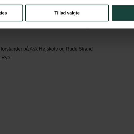
 forfatteren Tage Skou-Hansens eget liv satte de sidste
an brugte sine erfaringer bl.a. fra modstandskampen. I sine
ies
Tillad valgte
tag med sin egen historie og den store samtidshistorie.
illede af Danmark fra besættelsestiden og frem til år 2000
re forstander på Ask Højskole og Rude Strand
l.Rye.