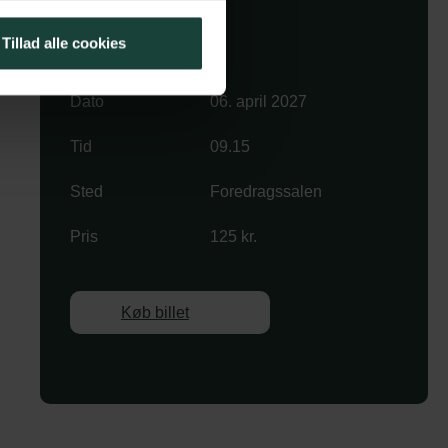
Køb billet
Tillad alle cookies
Dato
06. april 2027
Tid
09.15
Sted
Foredragssalen
Pris
125 kr.
Køb billet