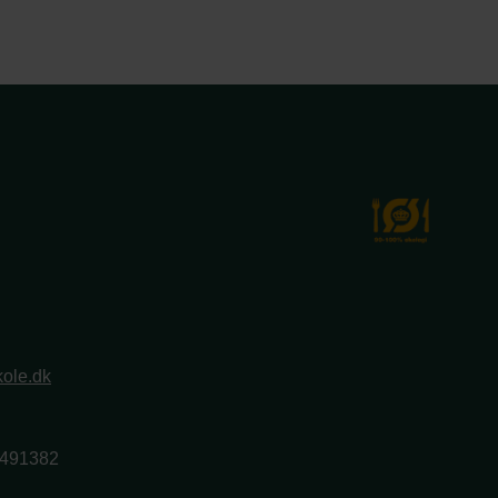
ole.dk
2491382