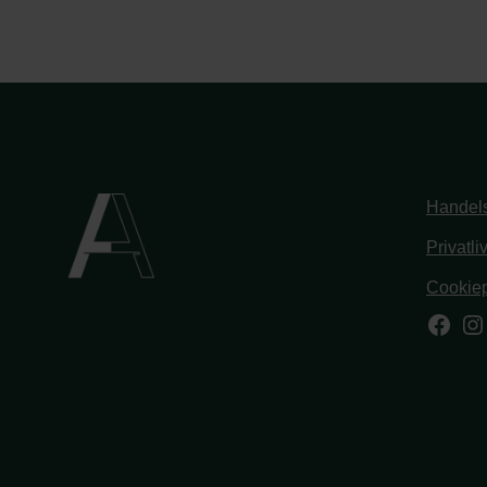
Handels
Privatli
Cookiep
Face
In