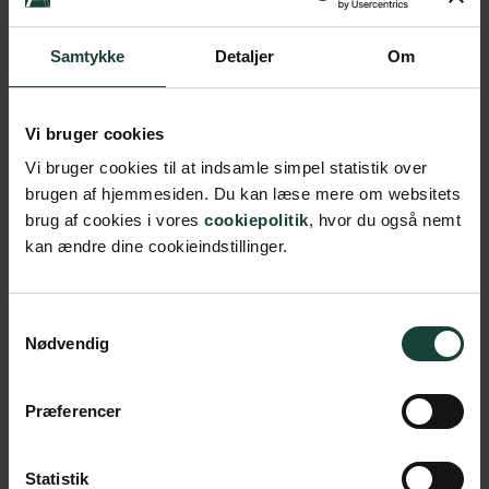
hun gjorde alvor af den.
Samtykke
Detaljer
Om
I foredraget fortæller hun om turen og om, hvad det gjorde
ved hende at gå så langt alene. En spændende beretning
om skiftet fra chefgangene til vandrestierne.
Vi bruger cookies
Vi bruger cookies til at indsamle simpel statistik over
brugen af hjemmesiden. Du kan læse mere om websitets
brug af cookies i vores
cookiepolitik
, hvor du også nemt
kan ændre dine cookieindstillinger.
Køb billet
Samtykkevalg
Nødvendig
Dato
24. august 2026
Tid
19.30
Præferencer
Sted
Foredragssalen
Statistik