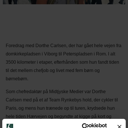
Foredrag med Dorthe Carlsen, der har gået hele vejen fra
domkirkepladsen i Viborg til Peterspladsen i Rom. I alt
3500 kilometer i etaper, efterhånden som hun fandt tiden
til det mellem chefjob og livet med fem børn og
børnebørn.
Som chefredaktør på Midtjyske Medier var Dorthe
Carlsen med på et af Team Rynkebys hold, der cykler til
Paris, og mens hun trænede op til turen, krydsede hun
hele tiden Hærvejen og begyndte at kigge på kort og
ruter. En dag var ideen om den lange vandring født, og