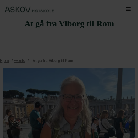
Hop
Me
til
At gå fra Viborg til Rom
indhold
Hjem
/
Events
/
At gå fra Viborg til Rom