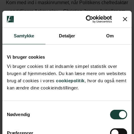
Kom med ind i maskinrummet, når Politikens chefredaktør
– og tidligere Askov-elev – Christian Jensen fortæller om
nogle af de største afsløringer i dansk presse fra Edward
Snowden over den forbudte PET-bog til afsløringen af
Samtykke
Detaljer
Om
Inger Støjberg.
Sagerne er forskellige, men har én ting til fælles:
Vi bruger cookies
whistleblowerens stemme og skjulte hånd. Vores
Vi bruger cookies til at indsamle simpel statistik over
samfund er ikke stærkere end de modige kilder, der tør
brugen af hjemmesiden. Du kan læse mere om websitets
stå frem, men de sande helte glemte vi ofte at hylde.
brug af cookies i vores
cookiepolitik
, hvor du også nemt
kan ændre dine cookieindstillinger.
Samtykkevalg
Køb billet
Nødvendig
Præferencer