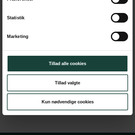
Dato
05. oktober 2026
Statistik
Tid
15.00
Sted
Foredragssalen
Marketing
Pris
125 kr.
Tillad alle cookies
Køb billet
Tillad valgte
Kun nødvendige cookies