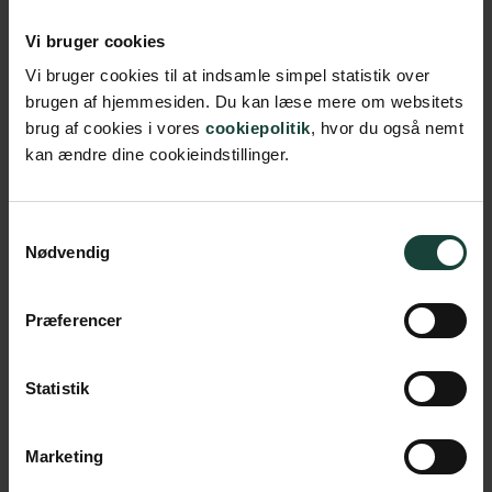
Vi bruger cookies
Vi bruger cookies til at indsamle simpel statistik over
Køb billet
brugen af hjemmesiden. Du kan læse mere om websitets
brug af cookies i vores
cookiepolitik
, hvor du også nemt
kan ændre dine cookieindstillinger.
Dato
08. april 2022
Tid
15.00
Samtykkevalg
Nødvendig
Sted
Foredragssalen
Præferencer
Pris
kr.
Statistik
Køb billet
Marketing