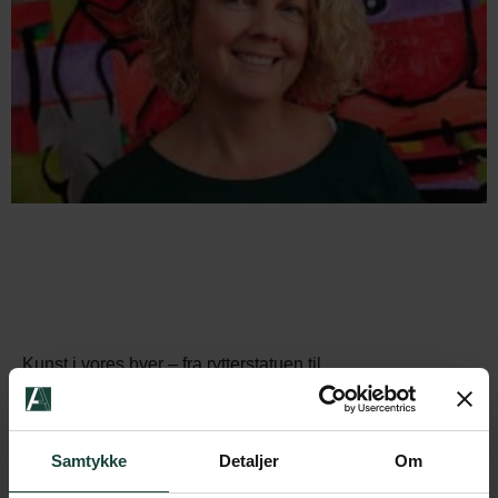
Kunst i vores byer – fra rytterstatuen til
byfornyelsesprojektet. – Anni Lave Nielsen er kunstfaglig
repræsentant i Rødovre Kunstråd og har tidligere arbejdet
Samtykke
Detaljer
Om
på KØS.