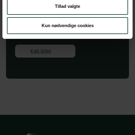
Tid
09.15
Tillad valgte
Sted
Foredragssalen
Kun nødvendige cookies
Pris
kr.
Køb billet