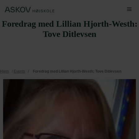
Hop
Me
til
Foredrag med Lillian Hjorth-Westh:
indhold
Tove Ditlevsen
Hjem
/
Events
/
Foredrag med Lillian Hjorth-Westh: Tove Ditlevsen