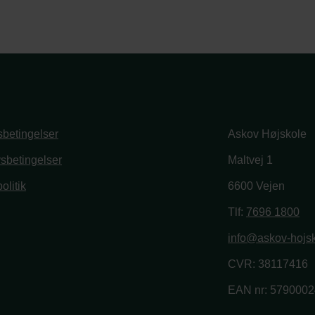
betingelser
Askov Højskole
vsbetingelser
Maltvej 1
olitik
6600 Vejen
book
stagram
Tlf:
7696 1800
info@askov-hojsk
CVR: 38117416
EAN nr: 579000