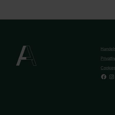
Handels
Privatli
Cookiep
Face
In