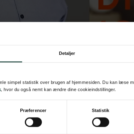
Detaljer
samle simpel statistik over brugen af hjemmesiden. Du kan læse 
k
, hvor du også nemt kan ændre dine cookieindstillinger.
Præferencer
Statistik
en: ‘Danmarks største komiker – først nu får du HELE