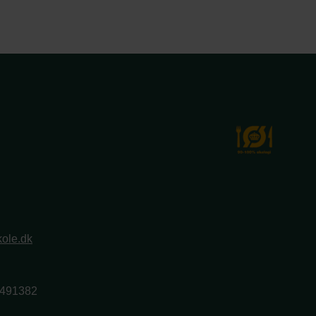
ole.dk
2491382