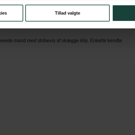
nsens foredrag om ham er baseret på den store coffe-table-
ies
Tillad valgte
let fra mere end 70 nye interviews får nye sider af Dirch til
veste mand med stribevis af skægge klip. Enkelte kendte