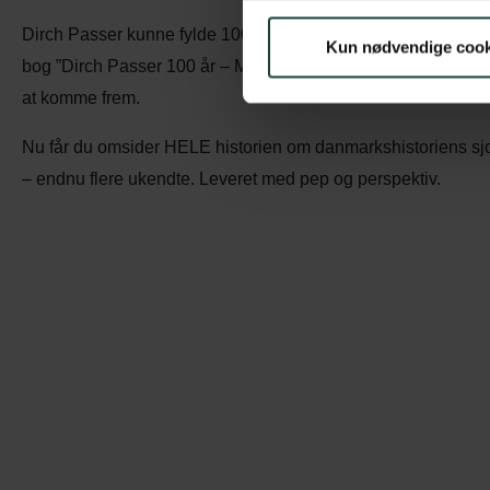
Dirch Passer kunne fylde 100 år i maj 2026. Jacob Wendt Je
Kun nødvendige cook
bog ”Dirch Passer 100 år – Mennesket, myten, geniet”. Materia
at komme frem.
Nu får du omsider HELE historien om danmarkshistoriens sjo
– endnu flere ukendte. Leveret med pep og perspektiv.