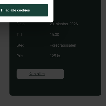
Køb billet
Tillad alle cookies
Dato
29. oktober 2026
Tid
15.00
Sted
Foredragssalen
Pris
125 kr.
Køb billet