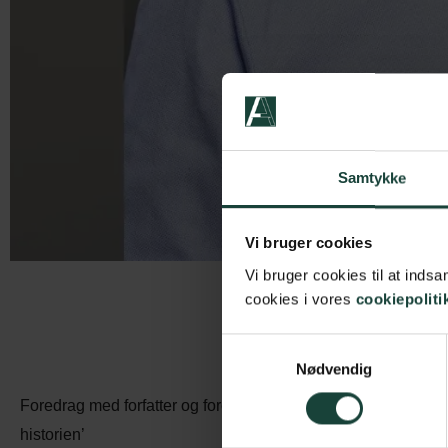
Samtykke
Vi bruger cookies
Vi bruger cookies til at ind
cookies i vores
cookiepoliti
Samtykkevalg
Nødvendig
Foredrag med forfatter og foredragsholder Jacob Wendt Jens
historien’