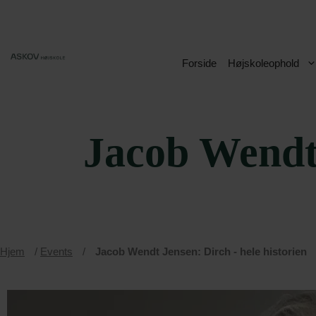
Hop
til
indhold
Forside
Højskoleophold
Jacob Wendt 
Hjem
/
Events
/
Jacob Wendt Jensen: Dirch - hele historien