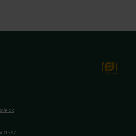
ole.dk
2491382