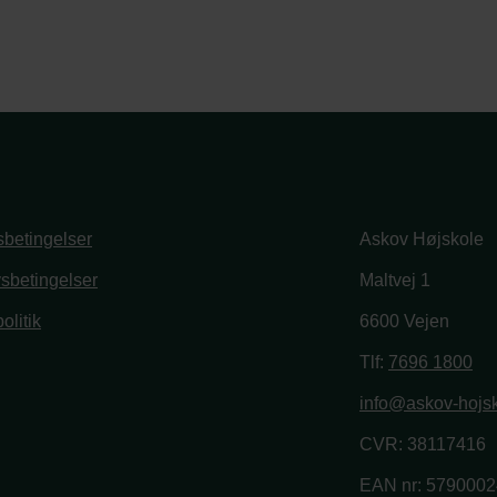
betingelser
Askov Højskole
vsbetingelser
Maltvej 1
olitik
6600 Vejen
book
stagram
Tlf:
7696 1800
info@askov-hojsk
CVR: 38117416
EAN nr: 579000