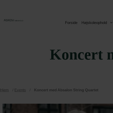
Hop
til
indhold
Forside
Højskoleophold
Koncert 
Hjem
/
Events
/
Koncert med Absalon String Quartet