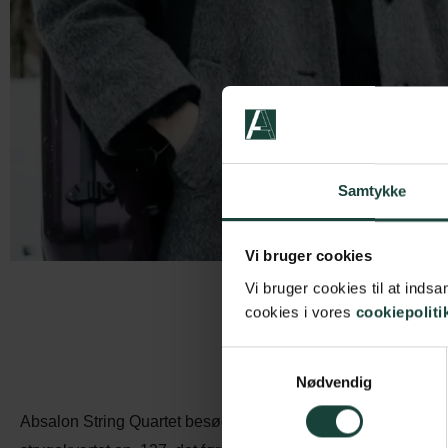
Samtykke
Vi bruger cookies
Vi bruger cookies til at ind
cookies i vores
cookiepoliti
Samtykkevalg
Nødvendig
Absalon String Quartet besøger Askov Højskole med et pro