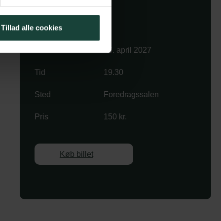
Køb billet
Tillad alle cookies
Dato
26. april 2027
Tid
19.30
Sted
Foredragssalen
Pris
150 kr.
Køb billet