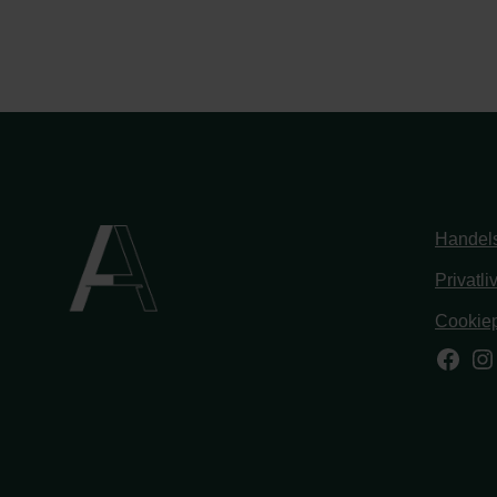
Handels
Privatli
Cookiep
Face
In