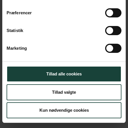
Køb billet
Præferencer
Statistik
Dato
18. november 2026
Tid
19.30
Marketing
Sted
Foredragssalen
Pris
150 kr.
Tillad alle cookies
Tillad valgte
Køb billet
Kun nødvendige cookies