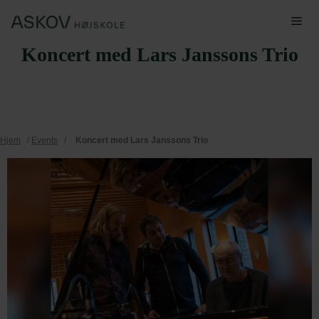
Hop
Me
til
Koncert med Lars Janssons Trio
indhold
Hjem
/
Events
/
Koncert med Lars Janssons Trio