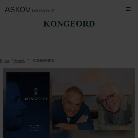
Hop
Me
til
KONGEORD
indhold
Hjem
/
Events
/
KONGEORD