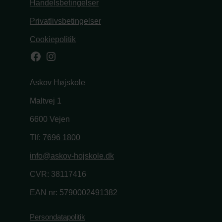
Handelsbetingelser
Privatlivsbetingelser
Cookiepolitik
Facebook
Instagram
Askov Højskole
Maltvej 1
6600 Vejen
Tlf:
7696 1800
info@askov-hojskole.dk
CVR: 38117416
EAN nr: 5790002491382
Persondatapolitik