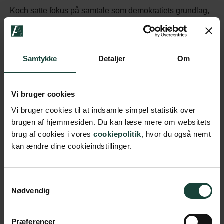
Koch satte fokus på samtale som demokratiets grundlag,
og derfor vil vi undersøge grundlovens nøgleord som
frihed, pligt, ret og magt. Kresten Thue Andersen fra
Dansk Selskab for Filosofisk Praksis er manden, der
Samtykke
Detaljer
Om
tager os gennem denne spændende aften.
Arrangementet er støttet af Dansk Folkeoplysning
Vi bruger cookies
Samråd og er en del af en række på 12 folkeoplysende
Vi bruger cookies til at indsamle simpel statistik over
arrangementer med højskoleelever i løbet af 2024-2025 –
brugen af hjemmesiden. Du kan læse mere om websitets
brug af cookies i vores
cookiepolitik
, hvor du også nemt
året for grundlovens 175-års jubilæum.
kan ændre dine cookieindstillinger.
Samtykkevalg
Køb billet
Nødvendig
Præferencer