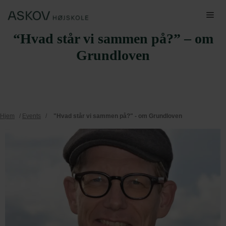
Hop
Me
til
“Hvad står vi sammen på?” – om
indhold
Grundloven
Hjem
/
Events
/
"Hvad står vi sammen på?" - om Grundloven