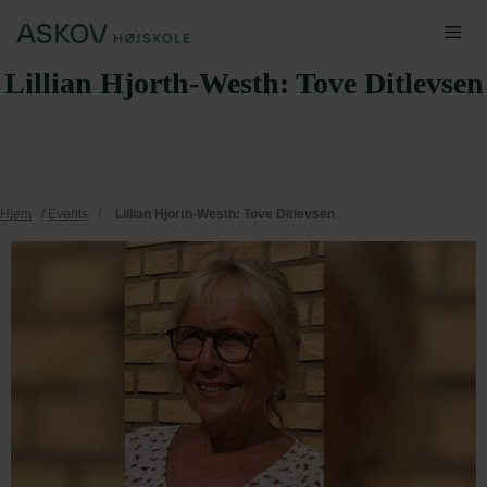
Hop
Me
til
Lillian Hjorth-Westh: Tove Ditlevsen
indhold
Hjem
/
Events
/
Lillian Hjorth-Westh: Tove Ditlevsen