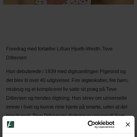
Foredrag med fortæller Lillian Hjorth-Westh: Tove
Ditlevsen
Hun debuterede i 1939 med digtsamlingen Pigesind og
det blev til over 40 udgivelser. Fire ægteskaber, fire børn,
misbrug og et kompliceret liv satte sit præg på Tove
Ditlevsen og hendes digtning. Hun skrev om universelle
emner i livet og kunne rime hjerte på smerte, uden at det
blev banalt. Tove Ditlevsens digtning er universel! Som
forfatter var hun loyal og tro mod sit Vesterbro og talte de
svages sag, men angsten for ikke at slå til, slog hende ud.