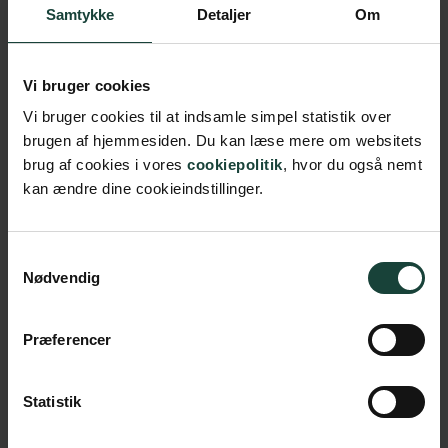
Samtykke
Detaljer
Om
Hun skrev ærligt, følsomt og alvorligt, men også med
livsglæde, humor og dyb psykologisk indsigt.
Vi bruger cookies
Vi bruger cookies til at indsamle simpel statistik over
brugen af hjemmesiden. Du kan læse mere om websitets
brug af cookies i vores
cookiepolitik
, hvor du også nemt
Køb billet
kan ændre dine cookieindstillinger.
Dato
05. april 2027
Samtykkevalg
Nødvendig
Tid
09.15
Præferencer
Sted
Foredragssalen
Pris
75 kr.
Statistik