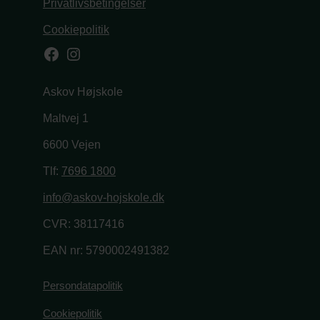
Privatlivsbetingelser
Cookiepolitik
Facebook
Instagram
Askov Højskole
Maltvej 1
6600 Vejen
Tlf:
7696 1800
info@askov-hojskole.dk
CVR: 38117416
EAN nr: 5790002491382
Persondatapolitik
Cookiepolitik