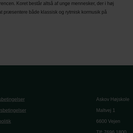
encen. Koret består altså af unge mennesker, der i høj
 at præsentere både klassisk og rytmisk kormusik på
betingelser
Askov Højskole
vsbetingelser
Maltvej 1
olitik
6600 Vejen
book
stagram
Tlf:
7696 1800