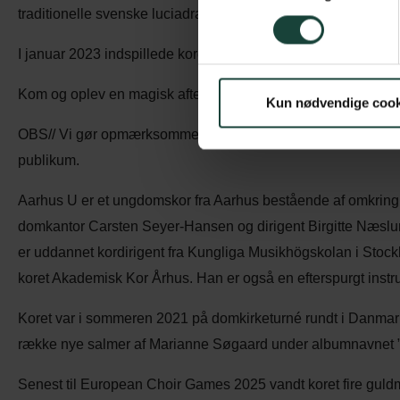
traditionelle svenske luciadragter.
I januar 2023 indspillede koret CD’en “Lucia på Dansk”.
Kom og oplev en magisk aften, der uden tvivl vil vække jul
Kun nødvendige cook
OBS// Vi gør opmærksomme på, at koncerten ikke er børnevenl
publikum.
Aarhus U er et ungdomskor fra Aarhus bestående af omkring 40
domkantor Carsten Seyer-Hansen og dirigent Birgitte Næsl
er uddannet kordirigent fra Kungliga Musikhögskolan i Stoc
koret Akademisk Kor Århus. Han er også en efterspurgt instr
Koret var i sommeren 2021 på domkirketurné rundt i Danmark
række nye salmer af Marianne Søgaard under albumnavnet ”
Senest til European Choir Games 2025 vandt koret fire guldmed