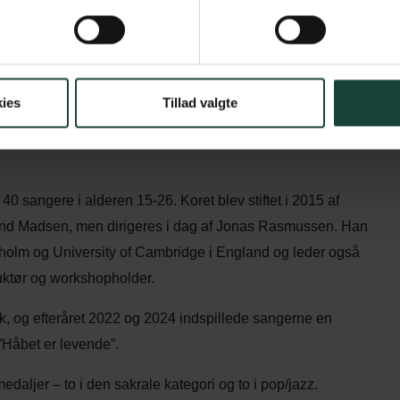
estemningen hos unge såvel gamle!
ies
Tillad valgte
ig, da stemningen i høj grad er afhængig af et roligt
 sangere i alderen 15-26. Koret blev stiftet i 2015 af
und Madsen, men dirigeres i dag af Jonas Rasmussen. Han
kholm og University of Cambridge i England og leder også
uktør og workshopholder.
, og efteråret 2022 og 2024 indspillede sangerne en
Håbet er levende”.
aljer – to i den sakrale kategori og to i pop/jazz.