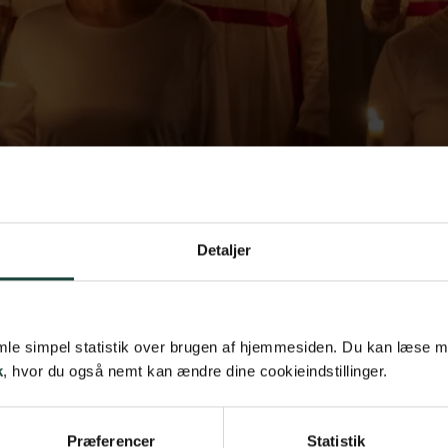
Detaljer
samle simpel statistik over brugen af hjemmesiden. Du kan læse 
k
, hvor du også nemt kan ændre dine cookieindstillinger.
ke Lucia-traditioner til Danmark. Aarhus U vil igen i år
kelte lys vil oplyse rummet, og alle sangerne vil være i
Præferencer
Statistik