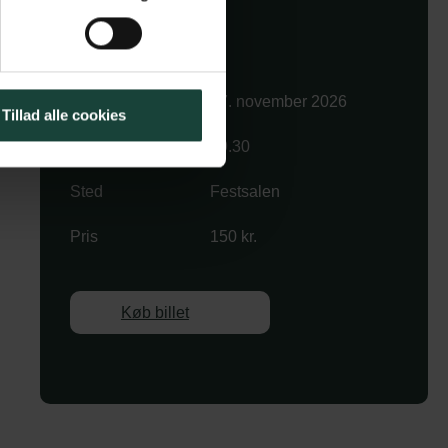
Køb billet
Dato
17. november 2026
Tillad alle cookies
Tid
19.30
Sted
Festsalen
Pris
150 kr.
Køb billet