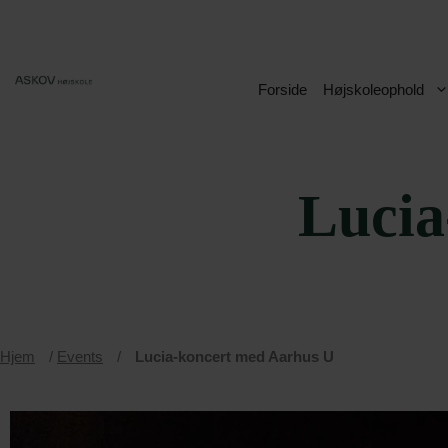
Hop
til
indhold
Forside
Højskoleophold
Lucia
Hjem
/
Events
/
Lucia-koncert med Aarhus U