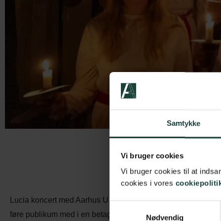
Samtykke
Vi bruger cookies
Vi bruger cookies til at ind
cookies i vores
cookiepoliti
Lucia koncert med Aarhus U, der for 10. gang bringer de svens
Samtykkevalg
føre publikum med i en betagende fortælling om Lucia. Kun en
Nødvendig