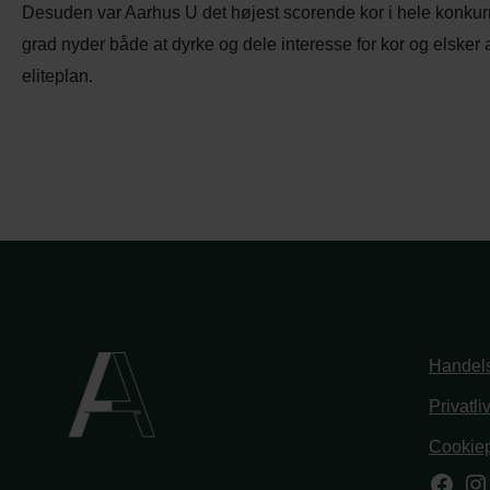
Desuden var Aarhus U det højest scorende kor i hele konkurr
grad nyder både at dyrke og dele interesse for kor og elsker
eliteplan.
Handels
Privatli
Cookiep
Face
In