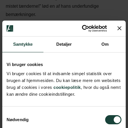
mistet tænderne!” lød en af hans underfundige
bemærkninger.
Foredraget ‘Storm P., humoren og den tredje alder’ er
historien om en af vores største kulturpersonligheder
nogensinde. En mand, der drømte om at blive forløst i
Samtykke
Detaljer
Om
både kunsten og kærligheden. En sjælden sammensat
kunstner, der gik fra at være dagsaktuel satiriker og til at
Vi bruger cookies
blive nostalgisk humorist, og som på sine velbjergede
Vi bruger cookies til at indsamle simpel statistik over
dage kendte både til berømmelsen og ensomheden.
brugen af hjemmesiden. Du kan læse mere om websitets
brug af cookies i vores
cookiepolitik
, hvor du også nemt
Peter Borberg er forfatter til bogen ‘Storm P. En biografi’
kan ændre dine cookieindstillinger.
(2017) og modtager af Storm P. Prisen 2018.
Samtykkevalg
Nødvendig