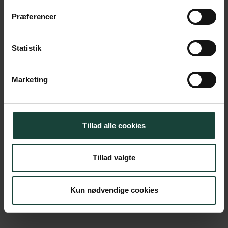
Køb billet
Præferencer
Dato
29. oktober 2026
Statistik
Tid
09.15
Marketing
Sted
Foredragssalen
Pris
125 kr.
Tillad alle cookies
Køb billet
Tillad valgte
Kun nødvendige cookies