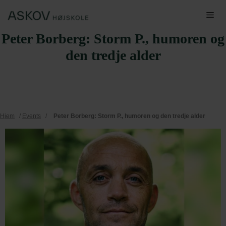
Hop
Me
til
Peter Borberg: Storm P., humoren og
indhold
den tredje alder
Hjem
/
Events
/
Peter Borberg: Storm P., humoren og den tredje alder