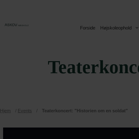
Hop
til
indhold
Forside
Højskoleophold
Teaterkonce
Hjem
/
Events
/
Teaterkoncert: "Historien om en soldat"