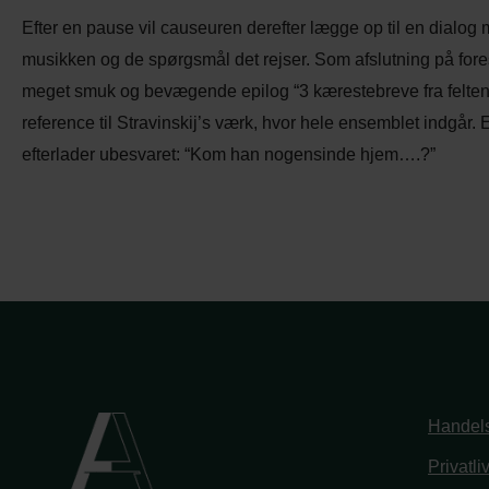
Efter en pause vil causeuren derefter lægge op til en dialog 
musikken og de spørgsmål det rejser. Som afslutning på for
meget smuk og bevægende epilog “3 kærestebreve fra felten”. D
reference til Stravinskij’s værk, hvor hele ensemblet indgår
efterlader ubesvaret: “Kom han nogensinde hjem….?”
Handels
Privatli