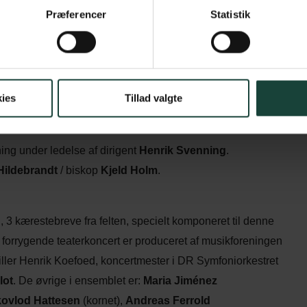
Præferencer
Statistik
en. I tornystret gemmer han sit kæreste eje – hans violin. På
bytte violinen med en spændende bog, hvori han kan læse
ies
Tillad valgte
nden – for ham er det – inviterer soldaten hjem, så soldaten
g spændende ud… men kommer soldaten nogensinde hjem?
ng under ledelse af dirigent
Henrik Svenning
.
Hildebrandt
/ biskop
Kjeld Holm
.
 3 kærestebreve fra felten, specielt komponeret til denne
n forrygende teaterkoncert er produceret af musikforeningen
iller Henrik Koefoed, koncertmester i DR Symfoniorkestret
lot
. De øvrige i ensemblet er:
Maria Jiménez
kovlod Hattesen
(kornet),
Andreas Ferrold