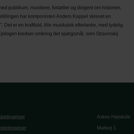
med publikum, musikere, fortæller og dirigent om historien,
estillingen har komponisten Anders Koppel skrevet en
et er en kraftfuld, lille musikalsk eftertanke, med tydelig
. Epilogen kredser omkring det spørgsmål, som Stravinskij
betingelser
Askov Højskole
vsbetingelser
Maltvej 1