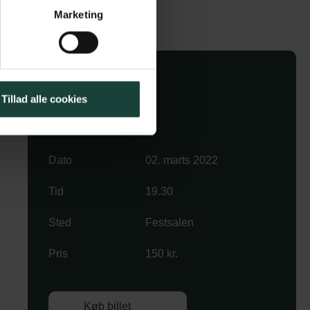
Marketing
Tillad alle cookies
Køb billet
Dato
02. marts 2022
Tid
19.30
Sted
Festsalen
Pris
150 kr.
Køb billet