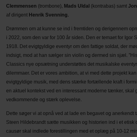
Clemmensen
(trombone),
Mads Uldal
(kontrabas) samt
Jon
af dirigent
Henrik Svenning.
Drømmen om at kunne se ind i fremtiden og derigennem opnå r
i 2022, som den var for 100 år siden. Den er temaet for Igor
1918. Det evigtgyldige eventyr om den fattige soldat, der mød
indsigt, mod at han sælger sin violin og dermed sin sjæl. ”His
Classics nye opsætning understøttes det musikalske eventyr a
dilemmaer. Det er vores ambition, at vi med dette projekt kan 
evigtgyldige musik, med dens stærke fortællende kraft i formi
en aktuel kontekst ved en interessant moderne tænker, skal 
vedkommende og stærk oplevelse.
Dette søger vi at opnå ved at lade en begavet og anerkendt 
Steen Hildebrandt sætte musikken og historien ind i et etisk 
causør skal indlede forestillingen med et oplæg på 10-12 minu