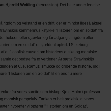
as Hjerrild Weitling
(percussion). Det hele under ledelse
igdom og velstand er en drift, der er mindst ligeså aktuel
 Stravinskijs kammermusikstykke ”Historien om en soldat” fra
er heksen eller djævlen og får adgang til rigdom eller
torien om en soldat” er sjældent opført. I Silkeborg
f et filosofisk causeri om historiens etiske og moralske
samle det bedste fra to verdener. At sætte Stravinskijs
dlingen af C. F. Ramuz’ smukke og gribende historie, ind i
gøre ”Historien om en Soldat” til en endnu mere
tænker fra vores samtid som biskop Kjeld Holm / professor
og moralsk perspektiv. Tanken er helt praktisk, at vores
tter, hvorefter vi opfører ”Historien om en Soldat”.