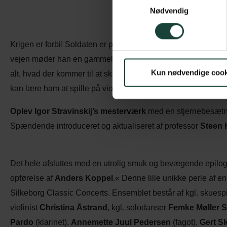
Nødvendig
Krigen er forbi! Soldaten er på vej hjem til sin mor og kærest
vejen møder han en gammel mand, som overtaler ham til at 
Kun nødvendige cook
alt, hvad der kommer til at ske i fremtiden! De bytter – og Fa
kan lære ham at spille på violinen! Fremtiden ser lys o
Oplev Igor Stravinskij’s mesterværk
med en stjernebesætni
Spændende introduceret og aktualiseret af professor
Steen 
Det hele afsluttes med en utrolig smuk og bevægende epilog,
opførelse af
Anders Koppel
.« Denne lille unikke perle af e
Silkeborg Classic Concerts. Ensemblet består af kgl. skuesp
violinist
Christina Åstrand
, kgl. solodanser
Femke Møller S
Pardo
(klarinet),
Annemette Juul Pedersen
(fagot),
Gert S