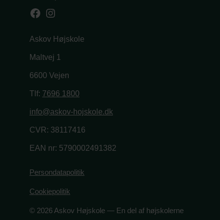
Facebook
Instagram
Askov Højskole
Maltvej 1
6600 Vejen
Tlf:
7696 1800
info@askov-hojskole.dk
CVR: 38117416
EAN nr: 5790002491382
Persondatapolitik
Cookiepolitik
© 2026 Askov Højskole — En del af højskolerne