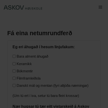
Hop
Me
til
indhold
Fá eina netumrundferð
Eg eri áhugað í hesum linjufakum:
*
Bara alment áhugað
Keramikk
Bókmentir
Filmframleiðsla
Danskt mál og mentan (fyri altjóða næmingar)
(Um tú ert í iva, setur tú bara fleiri krossar)
Nær hugsar tú tær eitt vistarskeið á Askov