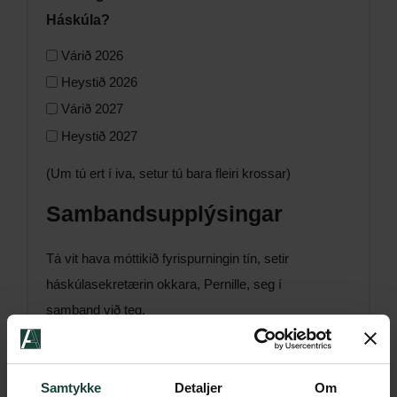
Háskúla?
*
Várið 2026
Heystið 2026
Várið 2027
Heystið 2027
(Um tú ert í iva, setur tú bara fleiri krossar)
Sambandsupplýsingar
Tá vit hava móttikið fyrispurningin tín, setir
háskúlasekretærin okkara, Pernille, seg í
samband við teg.
Fulla navn
*
Samtykke
Detaljer
Om