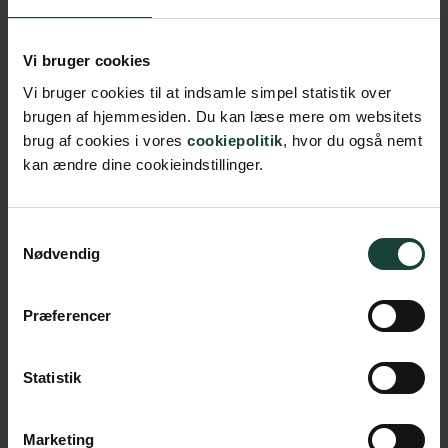
Vi bruger cookies
Teldupost
*
Vi bruger cookies til at indsamle simpel statistik over
brugen af hjemmesiden. Du kan læse mere om websitets
brug af cookies i vores
cookiepolitik
, hvor du også nemt
kan ændre dine cookieindstillinger.
Telefonnummar
*
Samtykkevalg
Nødvendig
Ynskin um dagfesting og klokkutíð til
netumrundferð
*
Præferencer
Statistik
Vit royna altíð at møta ynskinum tínum. Um tað
kortini ikki ber til, finna vit sjálvandi eina klokkutíð
Marketing