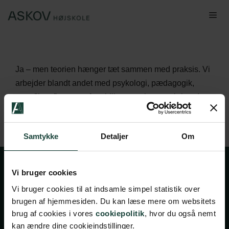
Hop
Me
til
indhold
Ja – men teorien hænger tæt sammen med praksis. Vi
arbejder blandt andet med psykologi, pædagogik,
naturfilosofi og naturformidling, og vi prøver løbende
teorierne af gennem konkrete aktiviteter og i mødet
med andre mennesker.
Samtykke
Detaljer
Om
Vi bruger cookies
Vi bruger cookies til at indsamle simpel statistik over
brugen af hjemmesiden. Du kan læse mere om websitets
brug af cookies i vores
cookiepolitik
, hvor du også nemt
kan ændre dine cookieindstillinger.