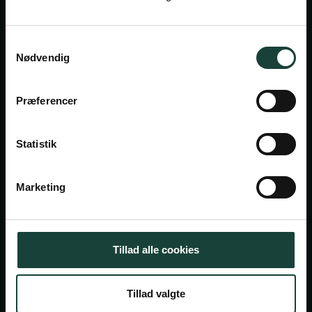
Handelsbetingelser
Privatlivsbetingelser
Samtykkevalg
Nødvendig
Cookiepolitik
Facebook
Instagram
Præferencer
Askov Højskole
Statistik
Maltvej 1
6600 Vejen
Marketing
Tlf:
7696 1800
info@askov-hojskole.dk
Tillad alle cookies
CVR: 38117416
EAN nr: 5790002491382
Tillad valgte