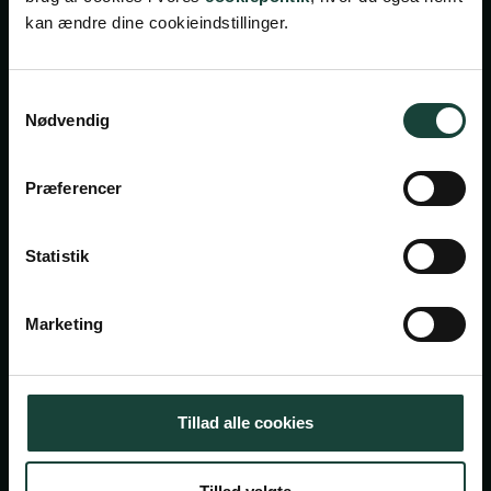
kan ændre dine cookieindstillinger.
Handelsbetingelser
Samtykkevalg
Nødvendig
Privatlivsbetingelser
Cookiepolitik
Præferencer
Facebook
Instagram
Statistik
Askov Højskole
Maltvej 1
Marketing
6600 Vejen
Tlf:
7696 1800
Tillad alle cookies
info@askov-hojskole.dk
CVR: 38117416