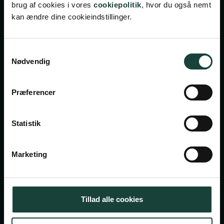
brug af cookies i vores
cookiepolitik
, hvor du også nemt
kan ændre dine cookieindstillinger.
Samtykkevalg
Handelsbetingelser
Nødvendig
Privatlivsbetingelser
Cookiepolitik
Præferencer
Facebook
Instagram
Statistik
Askov Højskole
Maltvej 1
Marketing
6600 Vejen
Tlf:
7696 1800
Tillad alle cookies
info@askov-hojskole.dk