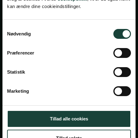
kan ændre dine cookieindstillinger.
Handelsbetingelser
Samtykkevalg
Nødvendig
Privatlivsbetingelser
Cookiepolitik
Præferencer
Facebook
Instagram
Statistik
Askov Højskole
Maltvej 1
Marketing
6600 Vejen
Tlf:
7696 1800
Tillad alle cookies
info@askov-hojskole.dk
CVR: 38117416