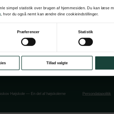
betingelser
Askov Højskole
samle simpel statistik over brugen af hjemmesiden. Du kan læse 
vsbetingelser
Maltvej 1
k
, hvor du også nemt kan ændre dine cookieindstillinger.
olitik
6600 Vejen
book
stagram
Præferencer
Statistik
Tlf:
7696 1800
info@askov-hojsk
CVR: 38117416
EAN nr: 579000
ies
Tillad valgte
skov Højskole — En del af højskolerne
Persondatapolitik