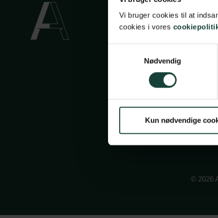
Handels
Vi bruger cookies til at ind
Privatli
cookies i vores
cookiepoliti
Cookiep
Samtykkevalg
Face
In
Nødvendig
Kun nødvendige cook
© 2026 A