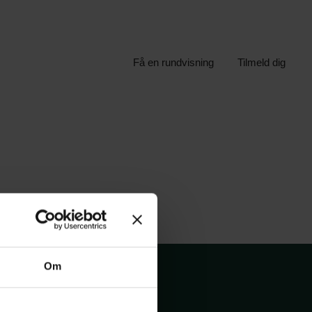
Få en rundvisning
Tilmeld dig
Om