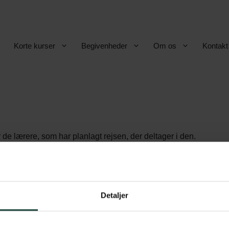
Korte kurser
Begivenheder
Om os
Kontakt
 de lærere, som har planlagt rejsen, der deltager i den.
f lærerne, som er med på rejsen.
Detaljer