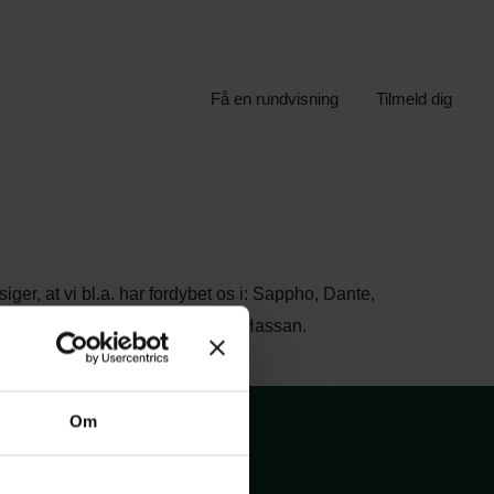
Få en rundvisning
Tilmeld dig
ger, at vi bl.a. har fordybet os i: Sappho, Dante,
Guin, Inger Christensen og Yahya Hassan.
Om