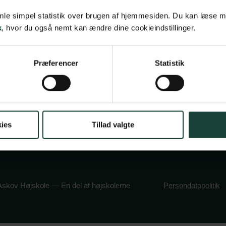
betingelser
Askov Højskole
samle simpel statistik over brugen af hjemmesiden. Du kan læse 
vsbetingelser
Maltvej 1
k
, hvor du også nemt kan ændre dine cookieindstillinger.
olitik
6600 Vejen
book
stagram
Præferencer
Statistik
Tlf:
7696 1800
info@askov-hojsk
CVR: 38117416
EAN nr: 579000
ies
Tillad valgte
skov Højskole — En del af højskolerne
Persondatapolitik