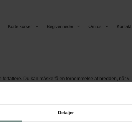
Korte kurser
Begivenheder
Om os
Kontakt
e forfattere. Du kan måske få en fornemmelse af bredden, når vi si
nia Woolf, T.S. Eliot, Franz Kafka, Sylvia Plath, Ursula K. Le 
Detaljer