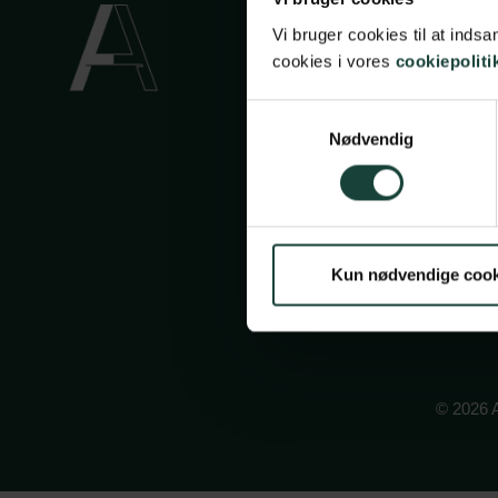
Handels
Vi bruger cookies til at ind
Privatli
cookies i vores
cookiepoliti
Cookiep
Samtykkevalg
Face
In
Nødvendig
Kun nødvendige cook
© 2026 A