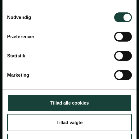
Privatlivsbetingelser
Samtykkevalg
Cookiepolitik
Nødvendig
Facebook
Instagram
Præferencer
Askov Højskole
Maltvej 1
Statistik
6600 Vejen
Marketing
Tlf:
7696 1800
info@askov-hojskole.dk
CVR: 38117416
Tillad alle cookies
EAN nr: 5790002491382
Tillad valgte
Persondatapolitik
Cookiepolitik