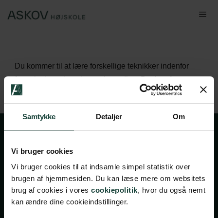
Hop
Me
til
indhold
Du kommer til at lære forskellige teknikker indenfor
formgivning, glasering og brænding. Det kan fx være
pladeteknik, kvætsning, drejning, pølseteknik og raku.
Samtykke
Detaljer
Om
Vi bruger cookies
Vi bruger cookies til at indsamle simpel statistik over
brugen af hjemmesiden. Du kan læse mere om websitets
brug af cookies i vores
cookiepolitik
, hvor du også nemt
kan ændre dine cookieindstillinger.
Handelsbetingelser