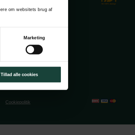
mere om websitets brug af
Marketing
ole.dk
2491382
Tillad alle cookies
Cookiepolitik