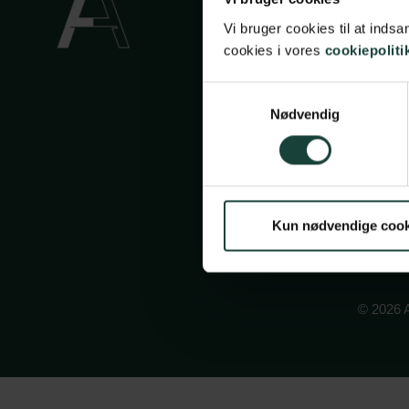
Privatli
Vi bruger cookies til at ind
cookies i vores
cookiepoliti
Cookiep
Face
In
Samtykkevalg
Nødvendig
Kun nødvendige cook
© 2026 A