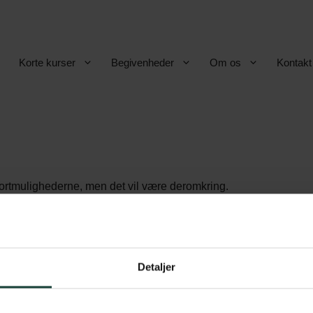
Korte kurser
Begivenheder
Om os
Kontakt
nsportmulighederne, men det vil være deromkring.
Detaljer
betingelser
Askov Højskole