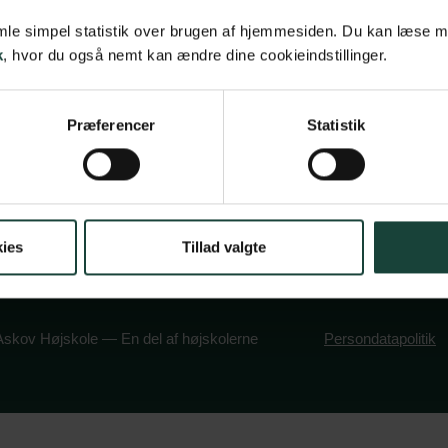
vsbetingelser
Maltvej 1
samle simpel statistik over brugen af hjemmesiden. Du kan læse 
k
, hvor du også nemt kan ændre dine cookieindstillinger.
olitik
6600 Vejen
book
stagram
Tlf:
7696 1800
Præferencer
Statistik
info@askov-hojsk
CVR: 38117416
EAN nr: 579000
ies
Tillad valgte
skov Højskole — En del af højskolerne
Persondatapolitik