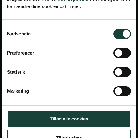
kan ændre dine cookieindstillinger.
Handelsbetingelser
Samtykkevalg
Nødvendig
Privatlivsbetingelser
Cookiepolitik
Præferencer
Facebook
Instagram
Statistik
Askov Højskole
Maltvej 1
Marketing
6600 Vejen
Tlf:
7696 1800
Tillad alle cookies
info@askov-hojskole.dk
CVR: 38117416