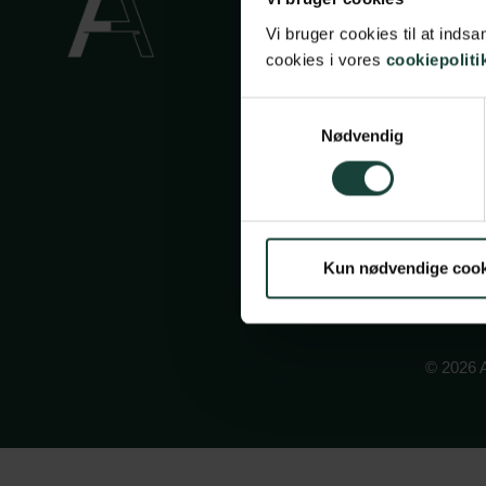
Privatli
Vi bruger cookies til at ind
cookies i vores
cookiepoliti
Cookiep
Face
In
Samtykkevalg
Nødvendig
Kun nødvendige cook
© 2026 A