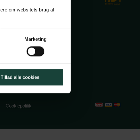
mere om websitets brug af
Marketing
ole.dk
2491382
Tillad alle cookies
Cookiepolitik