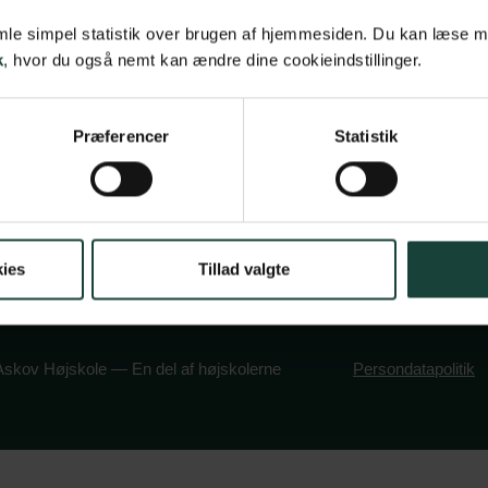
vsbetingelser
Maltvej 1
samle simpel statistik over brugen af hjemmesiden. Du kan læse 
k
, hvor du også nemt kan ændre dine cookieindstillinger.
olitik
6600 Vejen
book
stagram
Tlf:
7696 1800
Præferencer
Statistik
info@askov-hojsk
CVR: 38117416
EAN nr: 579000
ies
Tillad valgte
skov Højskole — En del af højskolerne
Persondatapolitik