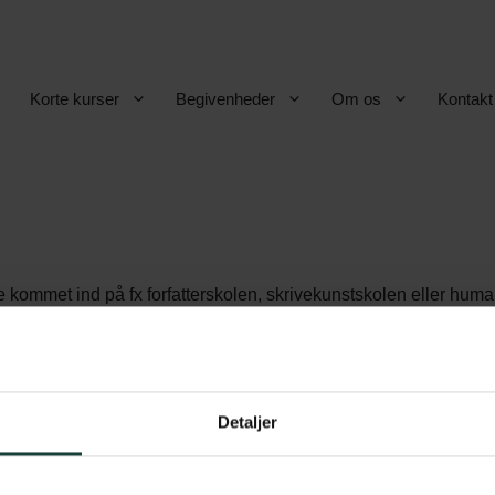
Korte kurser
Begivenheder
Om os
Kontakt
ende kommet ind på fx forfatterskolen, skrivekunstskolen eller hum
Detaljer
betingelser
Askov Højskole