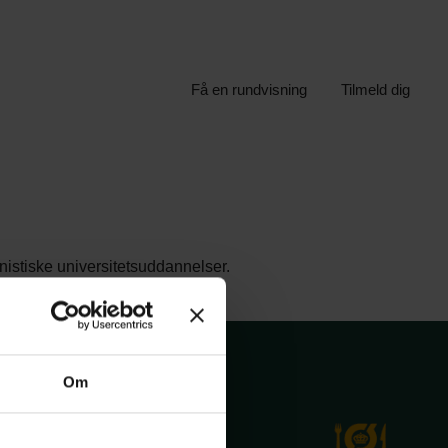
Få en rundvisning
Tilmeld dig
anistiske universitetsuddannelser.
Om