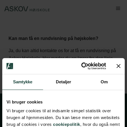
Hop
Me
til
indhold
Kan man få en rundvisning på højskolen?
Ja, du kan altid kontakte os for at få en rundvisning på
Askov Højskole. Her møder du en lærer fra den linje,
du er mest interesseret i, og du kan også snakke med
nogle af de nuværende elever.
Du kan booke din
rundvisning lige her.
Samtykke
Detaljer
Om
Vi bruger cookies
Vi bruger cookies til at indsamle simpel statistik over
brugen af hjemmesiden. Du kan læse mere om websitets
brug af cookies i vores
cookiepolitik
, hvor du også nemt