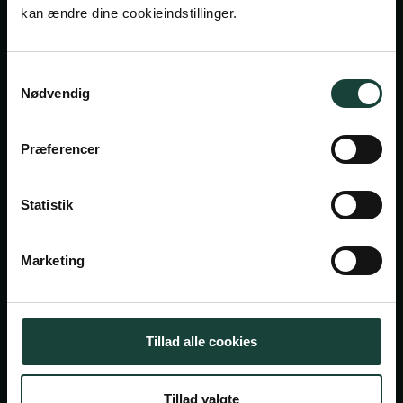
kan ændre dine cookieindstillinger.
Handelsbetingelser
Samtykkevalg
Nødvendig
Privatlivsbetingelser
Cookiepolitik
Præferencer
Facebook
Instagram
Statistik
Askov Højskole
Maltvej 1
Marketing
6600 Vejen
Tlf:
7696 1800
info@askov-hojskole.dk
Tillad alle cookies
CVR: 38117416
Tillad valgte