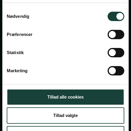
Privatlivsbetingelser
Samtykkevalg
Cookiepolitik
Nødvendig
Facebook
Instagram
Præferencer
Askov Højskole
Maltvej 1
Statistik
6600 Vejen
Marketing
Tlf:
7696 1800
info@askov-hojskole.dk
CVR: 38117416
Tillad alle cookies
EAN nr: 5790002491382
Tillad valgte
Persondatapolitik
Cookiepolitik