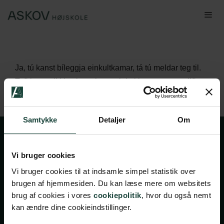
Hop
Me
til
indhold
Ja, tú kanst bíleggja einkultkamar, tá tú meldar teg til.
Tað kostar ikki eyka at hava einkultkamar, men talið av
einkultkømrum er avmarkað.
Samtykke
Detaljer
Om
Vi bruger cookies
Vi bruger cookies til at indsamle simpel statistik over
brugen af hjemmesiden. Du kan læse mere om websitets
brug af cookies i vores
cookiepolitik
, hvor du også nemt
kan ændre dine cookieindstillinger.
Handelsbetingelser