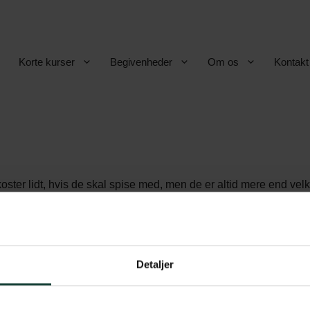
Korte kurser
Begivenheder
Om os
Kontakt
oster lidt, hvis de skal spise med, men de er altid mere end ve
 mange som muligt. 😉
Detaljer