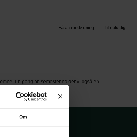
Få en rundvisning
Tilmeld dig
lkomne. Én gang pr. semester holder vi også en
Om