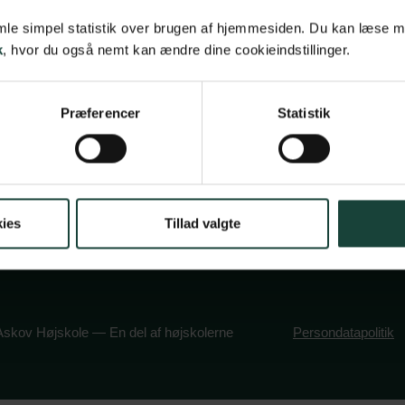
betingelser
Askov Højskole
samle simpel statistik over brugen af hjemmesiden. Du kan læse 
vsbetingelser
Maltvej 1
k
, hvor du også nemt kan ændre dine cookieindstillinger.
olitik
6600 Vejen
book
stagram
Præferencer
Statistik
Tlf:
7696 1800
info@askov-hojsk
CVR: 38117416
EAN nr: 579000
ies
Tillad valgte
skov Højskole — En del af højskolerne
Persondatapolitik