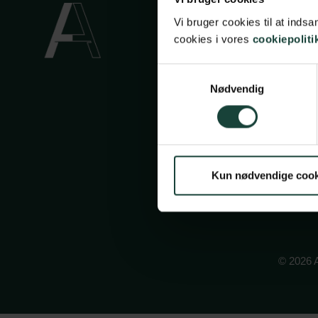
Handels
Vi bruger cookies til at ind
Privatli
cookies i vores
cookiepoliti
Cookiep
Samtykkevalg
Face
In
Nødvendig
Kun nødvendige cook
© 2026 A