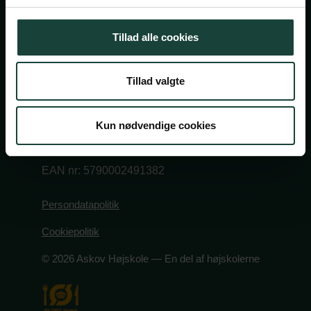
Askov Højskole
Tillad alle cookies
Maltvej 1
6600 Vejen
Tillad valgte
Tlf:
7696 1800
info@askov-hojskole.dk
Kun nødvendige cookies
CVR: 38117416
EAN nr: 5790002491382
Persondatapolitik
Cookiepolitik
© 2026 Askov Højskole — En del af højskolerne