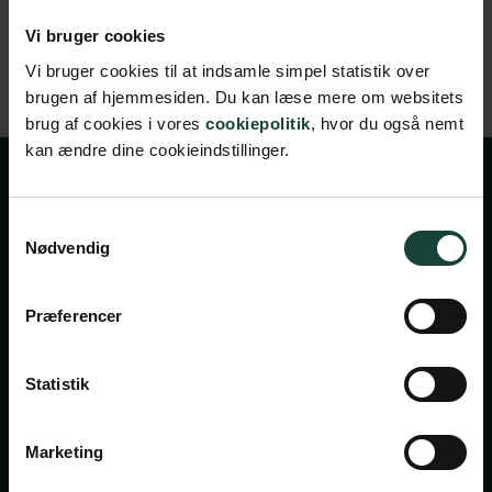
kompatibel GPU.
Vi bruger cookies
Lagerplads: 80 GB ledig plads på harddisken.
Vi bruger cookies til at indsamle simpel statistik over
brugen af hjemmesiden. Du kan læse mere om websitets
brug af cookies i vores
cookiepolitik
, hvor du også nemt
kan ændre dine cookieindstillinger.
Samtykkevalg
Nødvendig
Præferencer
Handelsbetingelser
Privatlivsbetingelser
Statistik
Cookiepolitik
Marketing
Facebook
Instagram