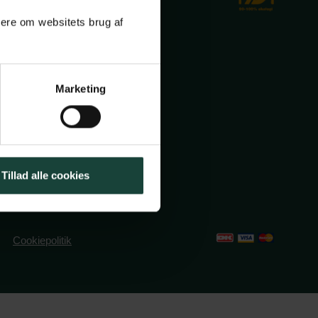
mere om websitets brug af
Marketing
ole.dk
2491382
Tillad alle cookies
Cookiepolitik