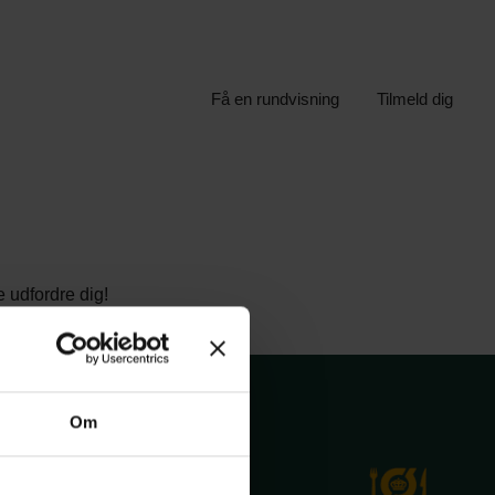
Få en rundvisning
Tilmeld dig
e udfordre dig!
Om