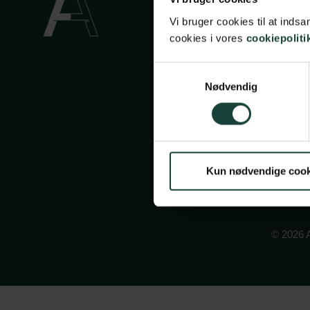
Privatli
Vi bruger cookies til at ind
cookies i vores
cookiepoliti
Cookiep
Face
In
Samtykkevalg
Nødvendig
Kun nødvendige cook
© 2026 A