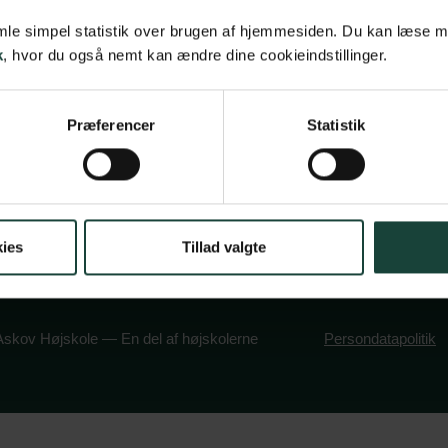
vsbetingelser
Maltvej 1
samle simpel statistik over brugen af hjemmesiden. Du kan læse 
k
, hvor du også nemt kan ændre dine cookieindstillinger.
olitik
6600 Vejen
book
stagram
Tlf:
7696 1800
Præferencer
Statistik
info@askov-hojsk
CVR: 38117416
EAN nr: 579000
ies
Tillad valgte
skov Højskole — En del af højskolerne
Persondatapolitik