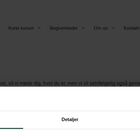
Korte kurser
Begivenheder
Om os
Kontakt
, vil vi møde dig, hvor du er, men vi vil selvfølgelig også gern
Detaljer
betingelser
Askov Højskole