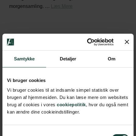
morgensamling. …
Læs Mere
Nej, du skal bare møde op til de skemalagte timer. 🙂
Samtykke
Detaljer
Om
Vi bruger cookies
Vi bruger cookies til at indsamle simpel statistik over
Du kommer til at bo med andre elever fra Springbræt til
brugen af hjemmesiden. Du kan læse mere om websitets
journalistik. Du kan vælge enkelt- eller dobbeltværelse
brug af cookies i vores
cookiepolitik
, hvor du også nemt
(og i …
Læs Mere
kan ændre dine cookieindstillinger.
Samtykkevalg