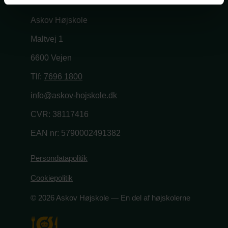
Askov Højskole
Maltvej 1
6600 Vejen
Tlf:
7696 1800
info@askov-hojskole.dk
CVR: 38117416
EAN nr: 5790002491382
Persondatapolitik
Cookiepolitik
© 2026 Askov Højskole — En del af højskolerne