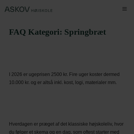
Hop
Me
til
indhold
FAQ Kategori:
Springbræt
I 2026 er ugeprisen 2500 kr. Fire uger koster dermed
10.000 kr. og er altså inkl. kost, logi, materialer mm.
Hverdagen er præget af det klassiske højskoleliv, hvor
du følger et skema og en dag, som oftest starter med