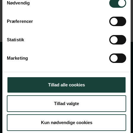
Nødvendig
Det korte svar er, at du lærer det, du skal kunne til
optagelsesprøverne. Du får samfundsfaglig viden så
Præferencer
du kan …
Læs Mere
Statistik
Marketing
Tillad alle cookies
Handelsbetingelser
Tillad valgte
Privatlivsbetingelser
Cookiepolitik
Kun nødvendige cookies
Facebook
Instagram