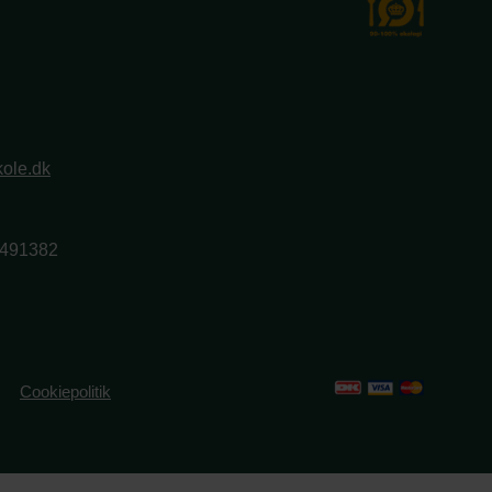
ole.dk
2491382
Cookiepolitik