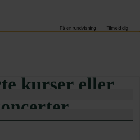
Få en rundvisning
Tilmeld dig
rev
te kurser eller
koncerter