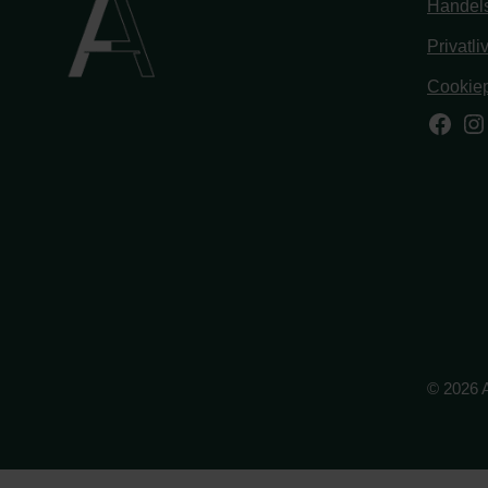
Handels
Privatli
Cookiep
Face
In
© 2026 A