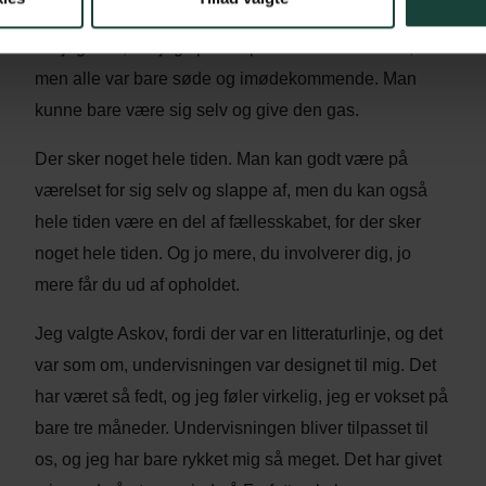
Da jeg kom, var jeg spændt på at møde de andre,
men alle var bare søde og imødekommende. Man
kunne bare være sig selv og give den gas.
Der sker noget hele tiden. Man kan godt være på
værelset for sig selv og slappe af, men du kan også
hele tiden være en del af fællesskabet, for der sker
noget hele tiden. Og jo mere, du involverer dig, jo
mere får du ud af opholdet.
Jeg valgte Askov, fordi der var en litteraturlinje, og det
var som om, undervisningen var designet til mig. Det
har været så fedt, og jeg føler virkelig, jeg er vokset på
bare tre måneder. Undervisningen bliver tilpasset til
os, og jeg har bare rykket mig så meget. Det har givet