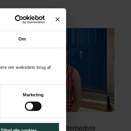
Om
mere om websitets brug af
Marketing
Det sociale var det allerbedste
Tillad alle cookies