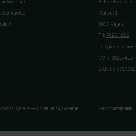
betingelser
Askov Højskole
vsbetingelser
Maltvej 1
olitik
6600 Vejen
book
stagram
Tlf:
7696 1800
info@askov-hojsk
CVR: 38117416
EAN nr: 579000
skov Højskole — En del af højskolerne
Persondatapolitik