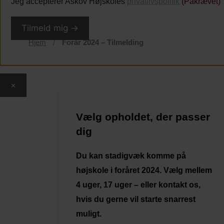
Jeg accepterer Askov Højskoles
privatlivspolitik
(Påkrævet)
Tilmeld mig →
Hjem
/
Forår 2024 – Tilmelding
×
Vælg opholdet, der passer
dig
Du kan stadigvæk komme på
højskole i foråret 2024. Vælg mellem
4 uger, 17 uger – eller kontakt os,
hvis du gerne vil starte snarrest
muligt.