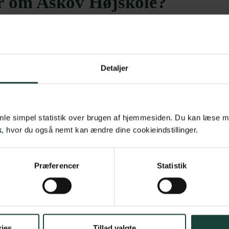
er om Askov Højskole?
Detaljer
samle simpel statistik over brugen af hjemmesiden. Du kan læse 
k
, hvor du også nemt kan ændre dine cookieindstillinger.
Præferencer
Statistik
Fællesskabet er der hele tiden
ies
Tillad valgte