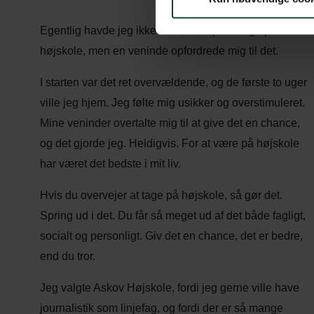
Egentlig havde jeg ikke selv tænkt på at tage på
højskole, men en veninde opfordrede mig til det.
I starten var det ret overvældende, og de første to uger
ville jeg hjem. Jeg følte mig usikker og overstimuleret.
Mine veninder overtalte mig til at give det en chance,
og det gjorde jeg. Heldigvis. For at være på højskole
har været det bedste i mit liv.
Hvis du overvejer at tage på højskole, så gør det.
Spring ud i det. Du får så meget ud af det både fagligt,
socialt og personligt. Giv det en chance, det er bedre,
end du tror.
Jeg valgte Askov Højskole, fordi jeg gerne ville have
journalistik som linjefag, og fordi der er så mange