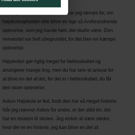
Før jeg startede på højskolen, var jeg nervøs for, om
højskoleopholdet ville blive en lige så livsforandrende
oplevelse, som jeg havde hørt, det skulle være. Den
nervøsitet var helt ubegrundet, for det blev en kæmpe
oplevelse.
Højskolen gør rigtig meget for fællesskabet og
arrangerer mange ting, men du har selv et ansvar for
at blive en del af det, for det er i fællesskabet, du får
den store oplevelse.
Askov Højskole er fed, fordi den har så meget historie.
Når jeg nævner Askov for andre, er der altid én, der
har en relation til skolen. Jeg elsker at være steder,
hvor der er en historie, jeg kan blive en del af.