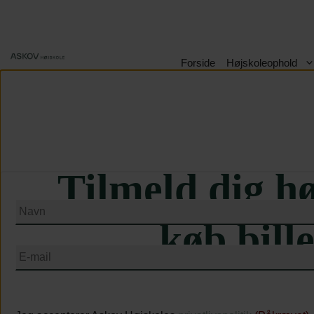
Hop
til
indhold
Forside
Højskoleophold
Ti
Tilmeld dig hø
Navn
(Påkrævet)
køb bill
E-
mail
(Påkrævet)
Vilkår
&
betingelser
(Påkrævet)