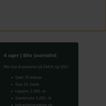
4 uger | Bliv journalist
Bliv klar til prøverne på DMJX og SDU.
Start: 25.februar
Slut: 23. marts
Ugepris: 2.300,- kr
Samlet pris: 9.200,- kr
Indmeldelsesgebyr og