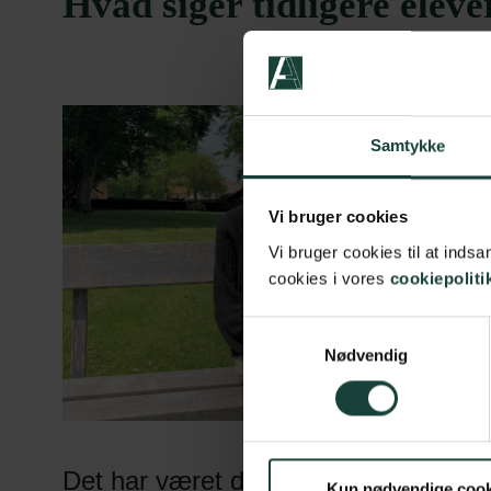
Hvad siger tidligere elev
Samtykke
Vi bruger cookies
Vi bruger cookies til at ind
cookies i vores
cookiepoliti
Samtykkevalg
Nødvendig
Det har været det bedste i mit liv
Kun nødvendige cook