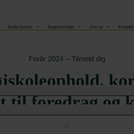
Korte kurser
Begivenheder
Om os
Kontakt
Skal vi holde dig opdateret om vores korte kurser?
lmeld dig Askov Højskoles nyhedsb
Forår 2024 – Tilmeld dig
Vi skriver til dig ca. 1 gang i måneden
jskoleophold, kor
et til foredrag og 