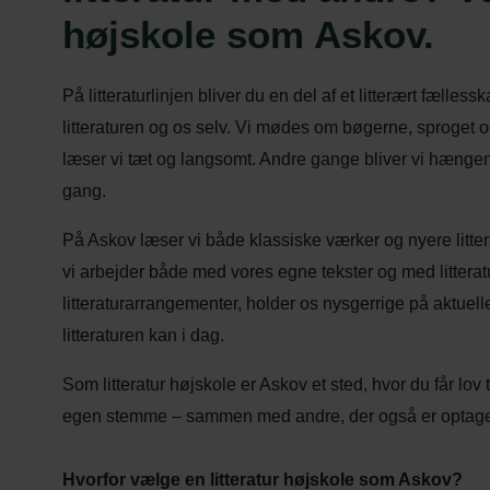
højskole som Askov.
På litteraturlinjen bliver du en del af et litterært fælles
litteraturen og os selv. Vi mødes om bøgerne, sproget 
læser vi tæt og langsomt. Andre gange bliver vi hængende 
gang.
På Askov læser vi både klassiske værker og nyere litter
vi arbejder både med vores egne tekster og med litterat
litteraturarrangementer, holder os nysgerrige på aktuel
litteraturen kan i dag.
Som litteratur højskole er Askov et sted, hvor du får lov 
egen stemme – sammen med andre, der også er optaget
Hvorfor vælge en litteratur højskole som Askov?