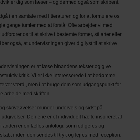
udvikler dig som læser – og dermed også som skribent.
indgå i en samtale med litteraturen og for at formulere os
ogle gange tumler med at forstå. Ofte arbejder vi med
udfordrer os til at skrive i bestemte former, stilarter eller
er også, at undervisningen giver dig lyst til at skrive
undervisningen er at læse hinandens tekster og give
struktiv kritik. Vi er ikke interesserede i at bedømme
litterær værdi, men i at bruge dem som udgangspunkt for
re arbejde med skriften.
g skriveøvelser munder undervejs og sidst på
 udgivelser. Den ene er et individuelt hæfte inspireret af
 anden er en fælles antologi, som redigeres og
sskab, inden den sendes til tryk og fejres med reception.