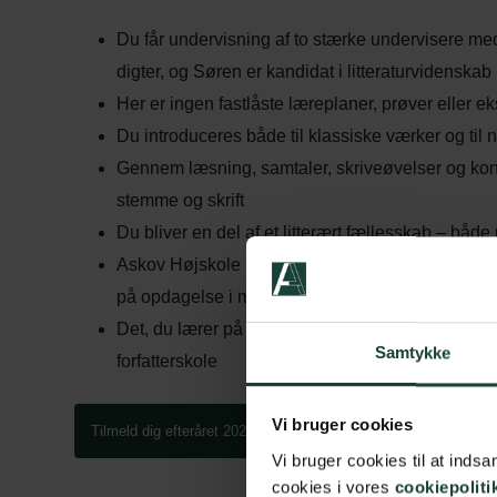
Du får undervisning af to stærke undervisere med
digter, og Søren er kandidat i litteraturvidenska
Her er ingen fastlåste læreplaner, prøver eller eks
Du introduceres både til klassiske værker og til
Gennem læsning, samtaler, skriveøvelser og konst
stemme og skrift
Du bliver en del af et litterært fællesskab – båd
Askov Højskole har et bibliotek med en af Danmar
på opdagelse i mere end 50.000 værker
Det, du lærer på Askov, kan du tage med dig vider
Samtykke
forfatterskole
Vi bruger cookies
Tilmeld dig efteråret 2026
Tilmeld dig foråret 2027
Vi bruger cookies til at ind
cookies i vores
cookiepoliti