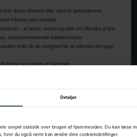
 hver deres litterære blik. Jens er anmelderrost
b med erfaring som redaktør
amener – vi læser, skriver og taler om litteratur af lyst
 nye, eksperimenterende forfatterskaber
ruktiv kritik får du mulighed for at udforske din egen
e på Askov og i resten af Danmark
ks største private bogsamlinger, hvor du frit kan gå
e på universitetet, et skrivekursus eller en
Detaljer
samle simpel statistik over brugen af hjemmesiden. Du kan læse 
k
, hvor du også nemt kan ændre dine cookieindstillinger.