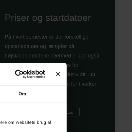
Priser og startdatoer
På hvert semester er der forskellige
opstartsdatoer og længder på
højskoleopholdene. Dermed er der også
forskellige ugepriser. Fælles for
ugepriserne er, at de er inklusiv alt. Du
skal altså ikke betale ekstra for hverken
rejser eller materialer.
Om
Se priser og startdatoer her →
mere om websitets brug af