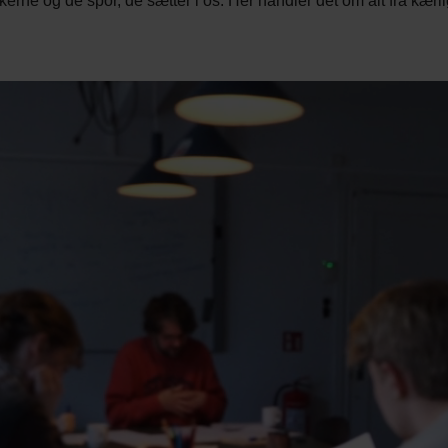
kerne og de spor, de sætter i os. Her handler det om alt fra kærli