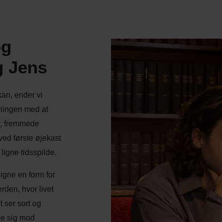
og
g Jens
kan, ender vi
eningen med at
er, fremmede
 ved første øjekast
ligne tidsspilde.
ligne en form for
erden, hvor livet
 ser sort og
de sig mod