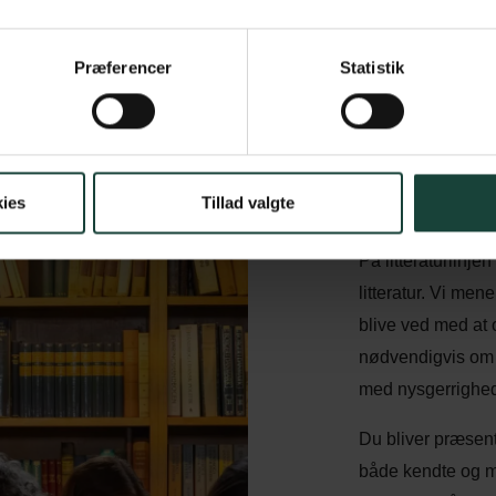
Præferencer
Statistik
Hvad ar
litterat
ies
Tillad valgte
På litteraturlinje
litteratur. Vi men
blive ved med at 
nødvendigvis om
med nysgerrighed
Du bliver præsent
både kendte og min