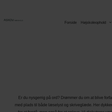
Hop
til
indhold
Forside
Højskoleophold
Er du nysgerrig på ord? Drømmer du om at blive forfatter
med plads til både læselyst og skriveglæde. Her dykker