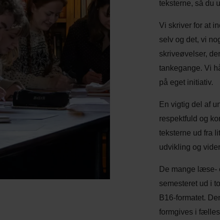
teksterne, så du 
Vi skriver for at 
selv og det, vi n
skriveøvelser, der 
tankegange. Vi håb
på eget initiativ.
En vigtig del af 
respektfuld og kon
teksterne ud fra 
udvikling og vide
De mange læse- o
semesteret ud i to
B16-formatet. Den
formgives i fælle