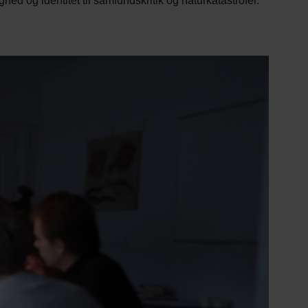
ghed og identitet til samfundskritik og naturkatastrofer.