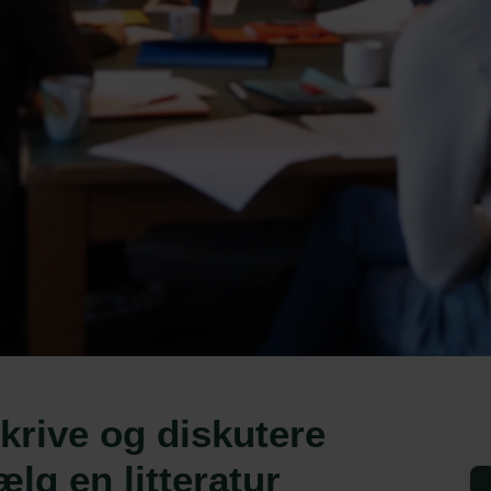
skrive og diskutere
lg en litteratur