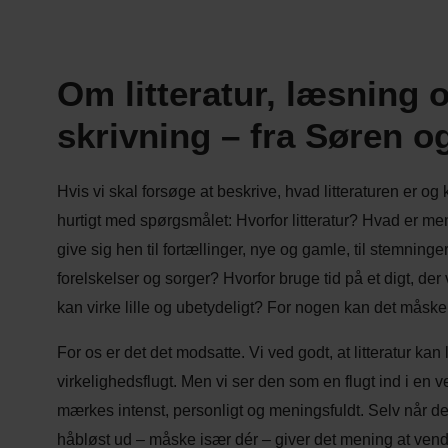
Om litteratur, læsning 
skrivning – fra Søren o
Hvis vi skal forsøge at beskrive, hvad litteraturen er og 
hurtigt med spørgsmålet: Hvorfor litteratur? Hvad er m
give sig hen til fortællinger, nye og gamle, til stemning
forelskelser og sorger? Hvorfor bruge tid på et digt, der
kan virke lille og ubetydeligt? For nogen kan det måske 
For os er det det modsatte. Vi ved godt, at litteratur kan 
virkelighedsflugt. Men vi ser den som en flugt ind i en v
mærkes intenst, personligt og meningsfuldt. Selv når det
håbløst ud – måske især dér – giver det mening at ven