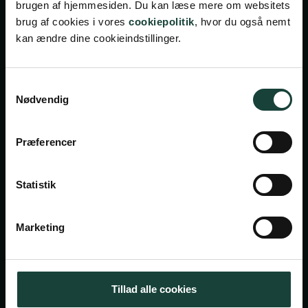
brugen af hjemmesiden. Du kan læse mere om websitets
brug af cookies i vores
cookiepolitik
, hvor du også nemt
kan ændre dine cookieindstillinger.
Samtykkevalg
Nødvendig
Handelsbetingelser
Privatlivsbetingelser
Præferencer
Cookiepolitik
Facebook
Instagram
Statistik
Askov Højskole
Marketing
Maltvej 1
6600 Vejen
Tillad alle cookies
Tlf:
7696 1800