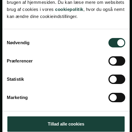
brugen af hjemmesiden. Du kan læse mere om websitets
brug af cookies i vores
cookiepolitik
, hvor du også nemt
kan ændre dine cookieindstillinger.
Samtykkevalg
Nødvendig
Handelsbetingelser
Privatlivsbetingelser
Præferencer
Cookiepolitik
Facebook
Instagram
Statistik
Askov Højskole
Marketing
Maltvej 1
6600 Vejen
Tillad alle cookies
Tlf:
7696 1800