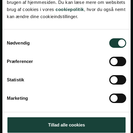
brugen af hjemmesiden. Du kan læse mere om websitets
brug af cookies i vores
cookiepolitik
, hvor du også nemt
kan ændre dine cookieindstillinger.
Samtykkevalg
Nødvendig
Handelsbetingelser
Privatlivsbetingelser
Præferencer
Cookiepolitik
Facebook
Instagram
Statistik
Askov Højskole
Marketing
Maltvej 1
6600 Vejen
Tillad alle cookies
Tlf:
7696 1800