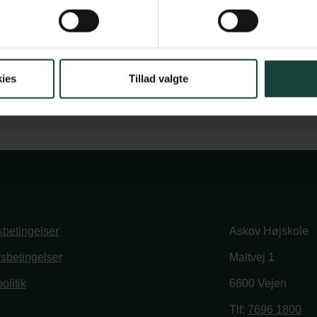
ies
Tillad valgte
betingelser
Askov Højskole
vsbetingelser
Maltvej 1
olitik
6600 Vejen
book
stagram
Tlf:
7696 1800