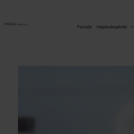
Hop
til
indhold
Forside
Højskoleophold