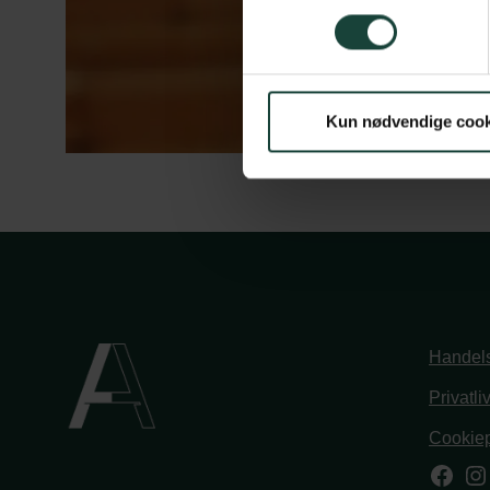
Kun nødvendige cook
Handels
Privatli
Cookiep
Face
In