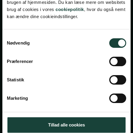
brugen af hjemmesiden. Du kan læse mere om websitets
brug af cookies i vores
cookiepolitik
, hvor du også nemt
kan ændre dine cookieindstillinger.
Samtykkevalg
Nødvendig
Handelsbetingelser
Privatlivsbetingelser
Præferencer
Cookiepolitik
Facebook
Instagram
Statistik
Askov Højskole
Marketing
Maltvej 1
6600 Vejen
Tillad alle cookies
Tlf:
7696 1800