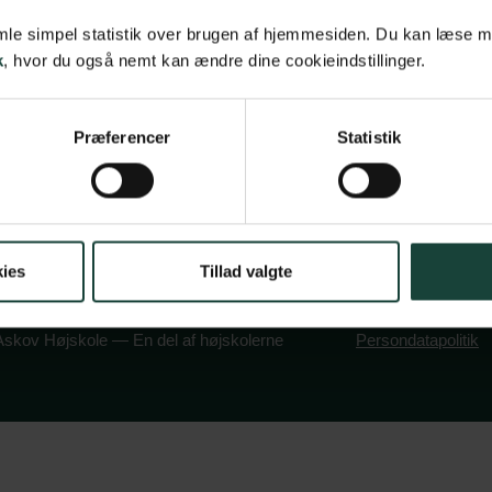
samle simpel statistik over brugen af hjemmesiden. Du kan læse 
olitik
6600 Vejen
k
, hvor du også nemt kan ændre dine cookieindstillinger.
book
stagram
Tlf:
7696 1800
info@askov-hojsk
Præferencer
Statistik
CVR: 38117416
EAN nr: 579000
ies
Tillad valgte
skov Højskole — En del af højskolerne
Persondatapolitik