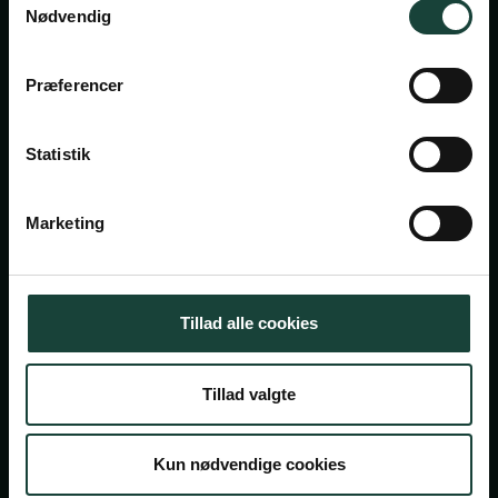
Nødvendig
Askov Højskole
Præferencer
Maltvej 1
6600 Vejen
Statistik
Tlf:
7696 1800
info@askov-hojskole.dk
Marketing
CVR: 38117416
EAN nr: 5790002491382
Tillad alle cookies
Persondatapolitik
Tillad valgte
Cookiepolitik
© 2026 Askov Højskole — En del af højskolerne
Kun nødvendige cookies