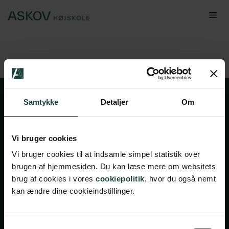
Hop
Me
til
indhold
Samtykke
Detaljer
Om
Vi bruger cookies
Vi bruger cookies til at indsamle simpel statistik over
brugen af hjemmesiden. Du kan læse mere om websitets
Handelsbetingelser
brug af cookies i vores
cookiepolitik
, hvor du også nemt
kan ændre dine cookieindstillinger.
Privatlivsbetingelser
Cookiepolitik
Facebook
Instagram
Samtykkevalg