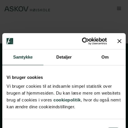
Hop
Me
til
indhold
Samtykke
Detaljer
Om
Vi bruger cookies
Vi bruger cookies til at indsamle simpel statistik over
brugen af hjemmesiden. Du kan læse mere om websitets
Handelsbetingelser
brug af cookies i vores
cookiepolitik
, hvor du også nemt
kan ændre dine cookieindstillinger.
Privatlivsbetingelser
Cookiepolitik
Facebook
Instagram
Samtykkevalg