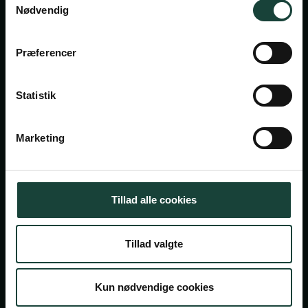
Nødvendig
Askov Højskole
Præferencer
Maltvej 1
6600 Vejen
Statistik
Tlf:
7696 1800
info@askov-hojskole.dk
Marketing
CVR: 38117416
EAN nr: 5790002491382
Tillad alle cookies
Persondatapolitik
Tillad valgte
Cookiepolitik
© 2026 Askov Højskole — En del af højskolerne
Kun nødvendige cookies